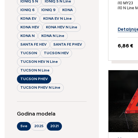
IONIQ 5 N
IONIQ 5 N Line
i10 MY23
i10 N Line 
IONIQ 6
IONIQ 9
KONA
KONA EV
KONA EV N Line
KONA HEV
KONA HEV N Line
Detaljnij
KONA N
KONA N Line
SANTA FE HEV
SANTA FE PHEV
6,86 €
TUCSON
TUCSON HEV
TUCSON HEV N Line
TUCSON N Line
TUCSON PHEV
TUCSON PHEV N Line
Godina modela
Sve
2025
2021