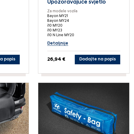
Upozoravajuće svjetlo
Za modele vozila
Bayon MY21
Bayon MY24
i10 MY20
i10 MY23
i10 N Line MY20
Detaljnije
a popis
26,94 €
Dodajte na popis