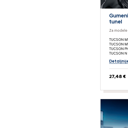
Gumeni t
tunel
Za modele 
TUCSON M
TUCSON M
TUCSON P
TUCSON N 
Detaljnij
27,48 €