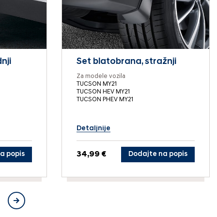
nji
Set blatobrana, stražnji
Za modele vozila
TUCSON MY21
TUCSON HEV MY21
TUCSON PHEV MY21
Detaljnije
a popis
34,99 €
Dodajte na popis