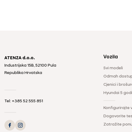
Vozila
ATENZA d.o.o.
Industrijska 15B, 52100 Pula
Svi modeli
Republika Hrvatska
Odmah dostup
Cjenici i brošur
Hyundai 5 god
Tel: +385 52 555 851
Konfigurirajte 
Dogovorite tes
Zatražite pon