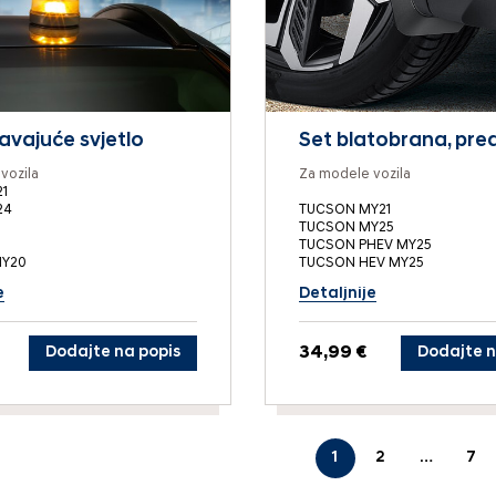
vajuće svjetlo
Set blatobrana, pred
vozila
Za modele vozila
1
24
TUCSON MY21
TUCSON MY25
TUCSON PHEV MY25
MY20
TUCSON HEV MY25
e
Detaljnije
Dodajte na popis
34,99 €
Dodajte n
1
2
…
7