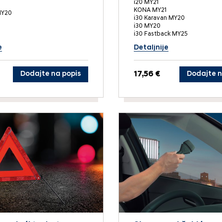
i20 MY21
KONA MY21
MY20
i30 Karavan MY20
i30 MY20
i30 Fastback MY25
e
Detaljnije
Dodajte na popis
17,56 €
Dodajte n