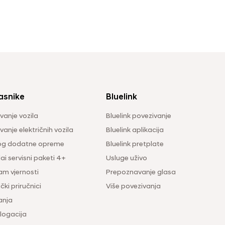
asnike
Bluelink
vanje vozila
Bluelink povezivanje
anje električnih vozila
Bluelink aplikacija
og dodatne opreme
Bluelink pretplate
i servisni paketi 4+
Usluge uživo
am vjernosti
Prepoznavanje glasa
čki priručnici
Više povezivanja
anja
ogacija