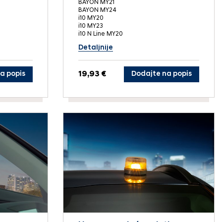
BAYON MY21
BAYON MY24
i10 MY20
i10 MY23
i10 N Line MY20
Detaljnije
a popis
19,93 €
Dodajte na popis