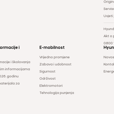
Origina
Servis
Uvjeti
Hyund
Akt o
0800 1
ormacije i
E-mobilnost
Hyun
Vrijedno promjene
Novos
macije i školovanja
Zabava i udobnost
Konta
čkim informacijama
Sigurnost
Energ
026. godinu
Održivost
aterijala za
Elektromotori
Tehnologija punjenja