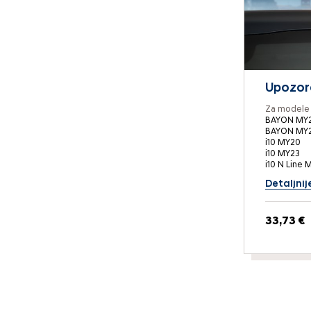
Upozora
Za modele 
BAYON MY2
BAYON MY
i10 MY20
i10 MY23
i10 N Line 
Detaljnij
33,73 €