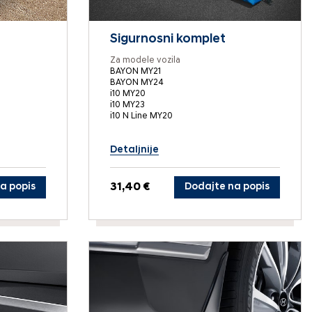
Sigurnosni komplet
Za modele vozila
BAYON MY21
BAYON MY24
i10 MY20
i10 MY23
i10 N Line MY20
Detaljnije
a popis
31,40 €
Dodajte na popis