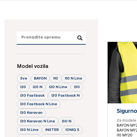
Model vozila
Sve
BAYON
I10
I10 N Line
I20
I20 N
I20 N Line
I30
I30 Fastback
I30 Fastback N
I30 Fastback N Line
Sigurno
I30 Karavan
Za modele 
I30 Karavan N Line
I30 N
BAYON MY2
I30 N Line
INSTER
IONIQ 5
BAYON MY
i10 MY20