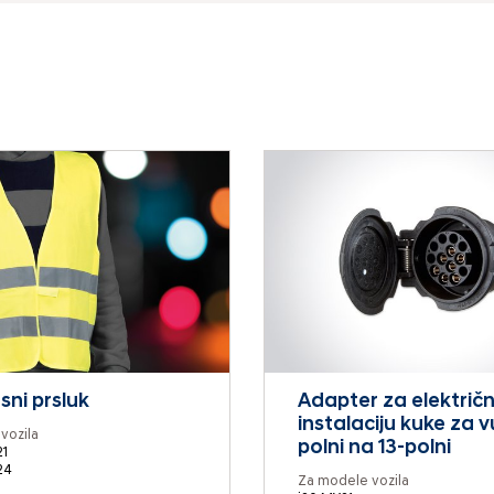
sni prsluk
Adapter za električ
instalaciju kuke za v
vozila
polni na 13-polni
1
24
Za modele vozila