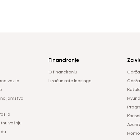
Financiranje
Za vl
O financiranju
Održa
na vozila
Izračun rate leasinga
Održav
e
Katal
ina jamstva
Hyunda
Progr
vozilo
Korisni
tnu vožnju
Ažurir
udu
Homol