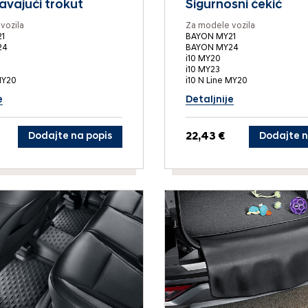
vajući trokut
Sigurnosni čekić
vozila
Za modele vozila
1
BAYON MY21
24
BAYON MY24
i10 MY20
i10 MY23
MY20
i10 N Line MY20
e
Detaljnije
Dodajte na popis
22,43 €
Dodajte n