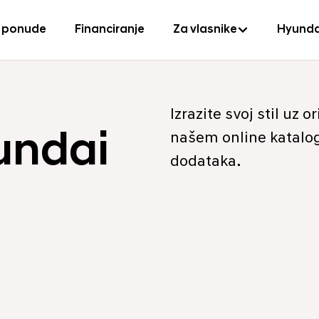
 ponude
Financiranje
Za vlasnike
Hyunda
Izrazite svoj stil uz
undai
našem online katalog
dodataka.