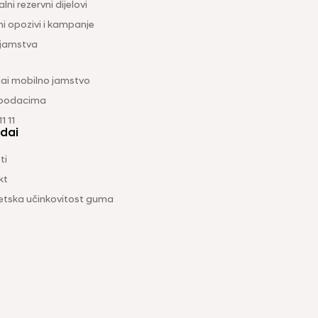
lni rezervni dijelovi
ni opozivi i kampanje
 jamstva
ai mobilno jamstvo
 podacima
1 11
dai
ti
kt
etska učinkovitost guma