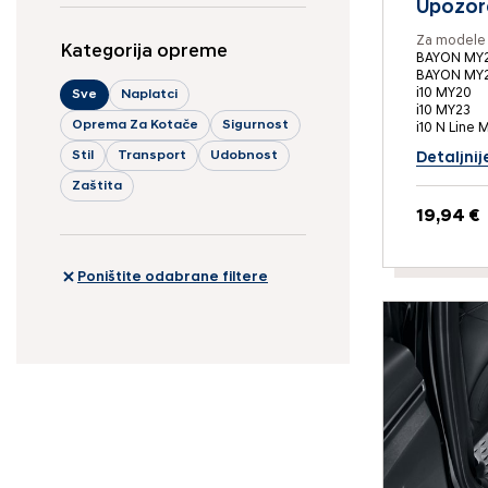
Upozora
Za modele 
Kategorija opreme
BAYON MY2
BAYON MY
i10 MY20
Sve
Naplatci
i10 MY23
Oprema Za Kotače
Sigurnost
i10 N Line 
Stil
Transport
Udobnost
Detaljnij
Zaštita
19,94 €
Poništite odabrane filtere