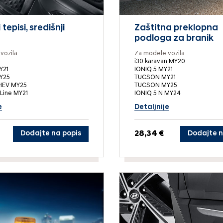
episi, središnji
Zaštitna preklopna
podloga za branik
vozila
Za modele vozila
i30 karavan MY20
Y21
IONIQ 5 MY21
Y25
TUCSON MY21
HEV MY25
TUCSON MY25
Line MY21
IONIQ 5 N MY24
e
Detaljnije
Dodajte na popis
28,34 €
Dodajte n