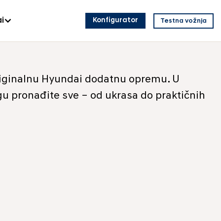
i
Konfigurator
Testna vožnja
 originalnu Hyundai dodatnu opremu. U
u pronađite sve – od ukrasa do praktičnih