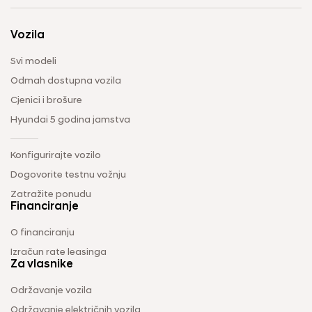
Vozila
Svi modeli
Odmah dostupna vozila
Cjenici i brošure
Hyundai 5 godina jamstva
Konfigurirajte vozilo
Dogovorite testnu vožnju
Zatražite ponudu
Financiranje
O financiranju
Izračun rate leasinga
Za vlasnike
Održavanje vozila
Održavanje električnih vozila