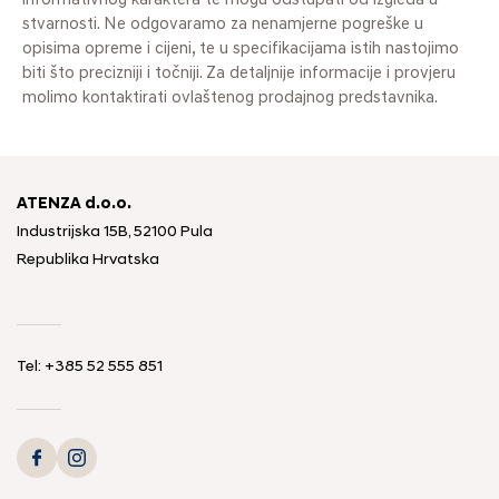
informativnog karaktera te mogu odstupati od izgleda u
stvarnosti. Ne odgovaramo za nenamjerne pogreške u
opisima opreme i cijeni, te u specifikacijama istih nastojimo
biti što precizniji i točniji. Za detaljnije informacije i provjeru
molimo kontaktirati ovlaštenog prodajnog predstavnika.
ATENZA d.o.o.
Industrijska 15B, 52100 Pula
Republika Hrvatska
Tel: +385 52 555 851