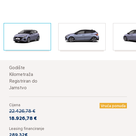
Godište
Kilometraža
Registriran do
Jamstvo
Cijena
Vruća ponuda
22.426,78 €
18.926,78 €
Leasing financiranje
289,32€