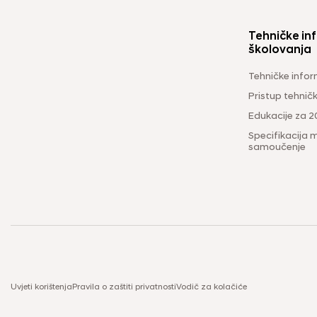
Tehničke inf
školovanja
Tehničke infor
Pristup tehni
Edukacije za 2
Specifikacija m
samoučenje
Uvjeti korištenja
Pravila o zaštiti privatnosti
Vodič za kolačiće