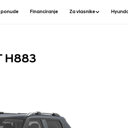
 ponude
Financiranje
Za vlasnike
Hyunda
T H883