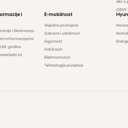
Akt o
0800 1
ormacije i
E-mobilnost
Hyun
Vrijedno promjene
Novos
macije i školovanja
Zabava i udobnost
Konta
čkim informacijama
Sigurnost
Energ
026. godinu
Održivost
aterijala za
Elektromotori
Tehnologija punjenja