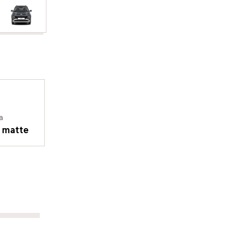
a
e matte