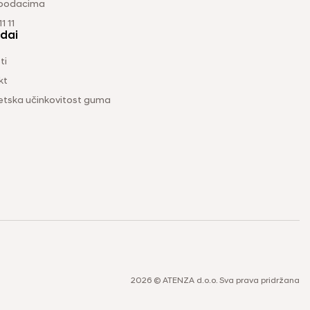
 podacima
1 11
dai
ti
kt
etska učinkovitost guma
2026 © ATENZA d.o.o. Sva prava pridržana