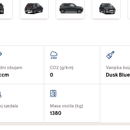
dni obujam
CO2 (g/km)
Vanjska boj
 ccm
0
Dusk Blu
oj sjedala
Masa vozila (kg)
1380