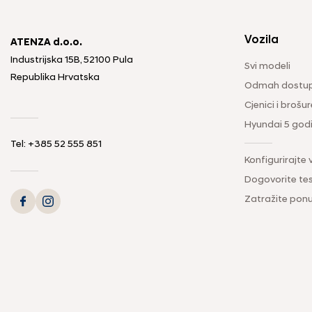
Vozila
ATENZA d.o.o.
Industrijska 15B, 52100 Pula
Svi modeli
Republika Hrvatska
Odmah dostup
Cjenici i brošur
Hyundai 5 god
Tel: +385 52 555 851
Konfigurirajte 
Dogovorite tes
Zatražite pon