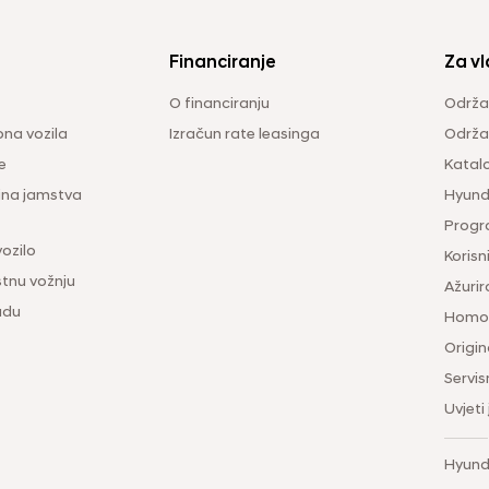
Financiranje
Za vl
O financiranju
Održa
na vozila
Izračun rate leasinga
Održav
e
Katal
ina jamstva
Hyunda
Progr
vozilo
Korisni
tnu vožnju
Ažurir
udu
Homol
Origina
Servis
Uvjeti
Hyund