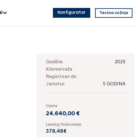
i
Konfigurator
Testna vožnja
Godište
2025
Kilometraža
Registriran do
Jamstvo
5 GODINA
Cijena
24.640,00 €
Leasing financiranje
378,48€