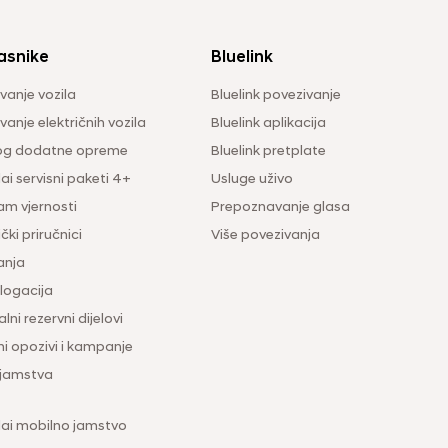
asnike
Bluelink
vanje vozila
Bluelink povezivanje
anje električnih vozila
Bluelink aplikacija
og dodatne opreme
Bluelink pretplate
i servisni paketi 4+
Usluge uživo
am vjernosti
Prepoznavanje glasa
čki priručnici
Više povezivanja
anja
ogacija
lni rezervni dijelovi
ni opozivi i kampanje
 jamstva
ai mobilno jamstvo