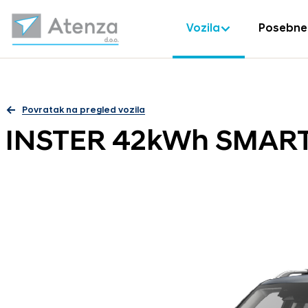
Vozila
Posebne
Povratak na pregled vozila
INSTER 42kWh SMAR