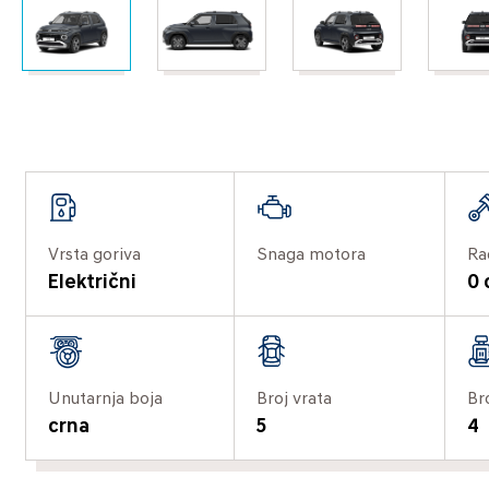
Vrsta goriva
Snaga motora
Ra
Električni
0
Unutarnja boja
Broj vrata
Br
crna
5
4