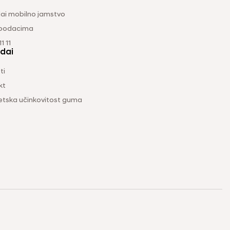
ai mobilno jamstvo
 podacima
1 11
dai
ti
kt
etska učinkovitost guma