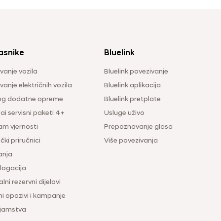
asnike
Bluelink
vanje vozila
Bluelink povezivanje
anje električnih vozila
Bluelink aplikacija
og dodatne opreme
Bluelink pretplate
i servisni paketi 4+
Usluge uživo
am vjernosti
Prepoznavanje glasa
čki priručnici
Više povezivanja
anja
ogacija
lni rezervni dijelovi
ni opozivi i kampanje
 jamstva