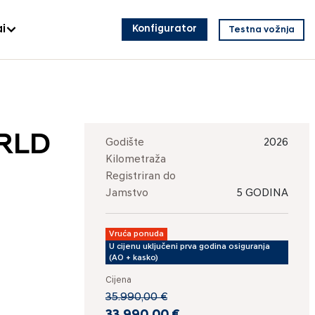
i
Konfigurator
Testna vožnja
ORLD
Godište
2026
Kilometraža
Registriran do
Jamstvo
5 GODINA
Vruća ponuda
U cijenu uključeni prva godina osiguranja
(AO + kasko)
Cijena
35.990,00 €