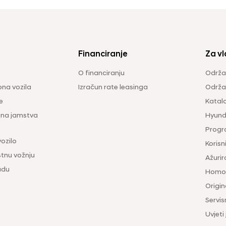
Financiranje
Za vl
O financiranju
Održa
na vozila
Izračun rate leasinga
Održav
e
Katal
ina jamstva
Hyunda
Progr
vozilo
Korisni
tnu vožnju
Ažurir
udu
Homol
Origina
Servis
Uvjeti