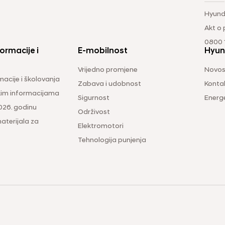
Hyund
Akt o
0800 1
ormacije i
E-mobilnost
Hyun
Vrijedno promjene
Novos
macije i školovanja
Zabava i udobnost
Konta
čkim informacijama
Sigurnost
Energ
026. godinu
Održivost
aterijala za
Elektromotori
Tehnologija punjenja