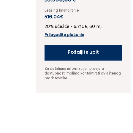
33.990,00 €
Leasing financiranje
516,04€
20% učešće - 6.710€, 60 mj.
Prilagodite plaćanje
Pošaljite upit
Za detaljnije informacije i provjeru
dostupnosti molimo kontaktirati ovlaštenog
predstavnika.