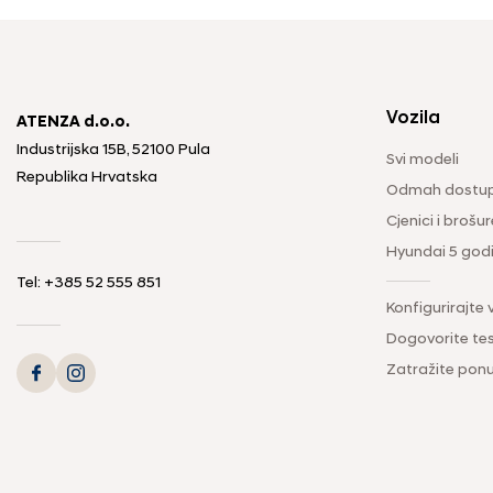
Vozila
ATENZA d.o.o.
Industrijska 15B, 52100 Pula
Svi modeli
Republika Hrvatska
Odmah dostup
Cjenici i brošur
Hyundai 5 god
Tel: +385 52 555 851
Konfigurirajte 
Dogovorite tes
Zatražite pon