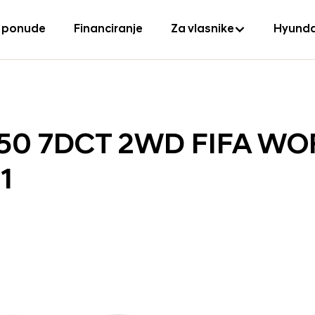
 ponude
Financiranje
Za vlasnike
Hyunda
150 7DCT 2WD FIFA W
1