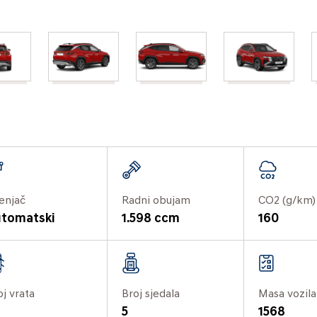
enjač
Radni obujam
CO2 (g/km)
tomatski
1.598 ccm
160
oj vrata
Broj sjedala
Masa vozila
5
1568