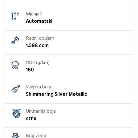
Mjenjač
Automatski
Radni obujam
1.598 ccm
CO2 (g/km)
160
Vanjska boja
Shimmering Silver Metallic
Unutarnja boja
crna
Broj vrata