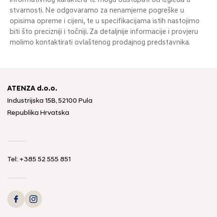
informativnog karaktera te mogu odstupati od izgleda u
stvarnosti. Ne odgovaramo za nenamjerne pogreške u
opisima opreme i cijeni, te u specifikacijama istih nastojimo
biti što precizniji i točniji. Za detaljnije informacije i provjeru
molimo kontaktirati ovlaštenog prodajnog predstavnika.
ATENZA d.o.o.
Industrijska 15B, 52100 Pula
Republika Hrvatska
Tel: +385 52 555 851