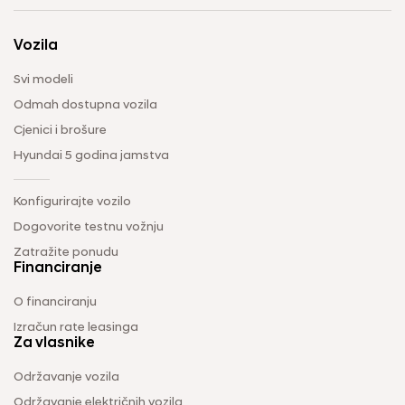
Vozila
Svi modeli
Odmah dostupna vozila
Cjenici i brošure
Hyundai 5 godina jamstva
Konfigurirajte vozilo
Dogovorite testnu vožnju
Zatražite ponudu
Financiranje
O financiranju
Izračun rate leasinga
Za vlasnike
Održavanje vozila
Održavanje električnih vozila