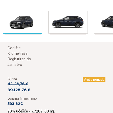
Godište
Kilometraža
Registriran do
Jamstvo
Cijena
Vruća ponuda
42.128,76 €
39.128,76 €
Leasing financiranje
593,62€
20% učešće - 7.720€, 60 mj.