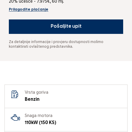
20% učešće - 7.975€, 60 mj.
Prilagodite plaćanje
Pošaljite upit
Za detaljnije informacije i provjeru dostupnosti molimo
kontaktirati ovlaštenog predstavnika.
Vrsta goriva
Benzin
Snaga motora
110kW (150 KS)