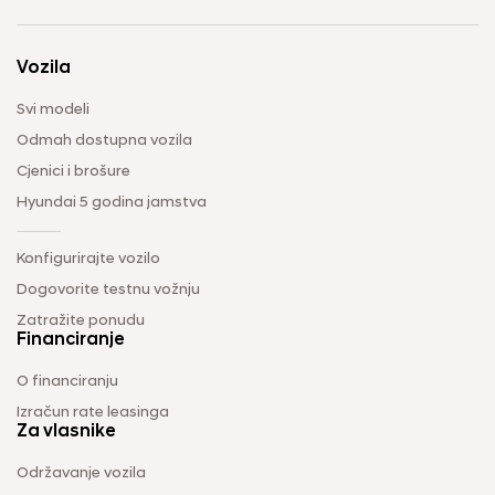
Vozila
Svi modeli
Odmah dostupna vozila
Cjenici i brošure
Hyundai 5 godina jamstva
Konfigurirajte vozilo
Dogovorite testnu vožnju
Zatražite ponudu
Financiranje
O financiranju
Izračun rate leasinga
Za vlasnike
Održavanje vozila