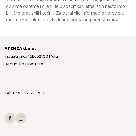
stvarnosti. Ne odgovaramo za nenamjerne pogreške u
opisima opreme i cijeni, te u specifikacijama istih nastojimo
biti što precizniji i točniji. Za detaljnije informacije i provjeru
molimo kontaktirati ovlaštenog prodajnog predstavnika.
ATENZA d.o.o.
Industrijska 15B, 52100 Pula
Republika Hrvatska
Tel: +385 52 555 851