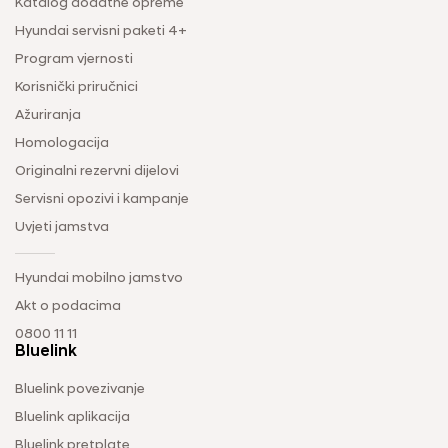
Katalog dodatne opreme
Hyundai servisni paketi 4+
Program vjernosti
Korisnički priručnici
Ažuriranja
Homologacija
Originalni rezervni dijelovi
Servisni opozivi i kampanje
Uvjeti jamstva
Hyundai mobilno jamstvo
Akt o podacima
0800 11 11
Bluelink
Bluelink povezivanje
Bluelink aplikacija
Bluelink pretplate