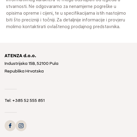
informativnog karaktera te mogu odstupati od izgleda u
stvarnosti. Ne odgovaramo za nenamjerne pogreške u
opisima opreme i cijeni, te u specifikacijama istih nastojimo
biti što precizniji i točniji. Za detaljnije informacije i provjeru
molimo kontaktirati ovlaštenog prodajnog predstavnika.
ATENZA d.o.o.
Industrijska 15B, 52100 Pula
Republika Hrvatska
Tel: +385 52 555 851