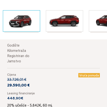
Godište
Kilometraža
Registriran do
Jamstvo
Cijena
Vruća ponuda
33.726,01 €
29.590,00 €
Leasing financiranje
448,90€
20% učešće - 5.842€, 60 mj.