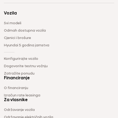
Vozila
Svi modeli
Odmah dostupna vozila
Cjenici i brošure
Hyundai 5 godina jamstva
Konfigurirajte vozilo
Dogovorite testnu vožnju
Zatražite ponudu
Financiranje
O financiranju
Izračun rate leasinga
Za vlasnike
Održavanje vozila
Održavanje električnih vozila