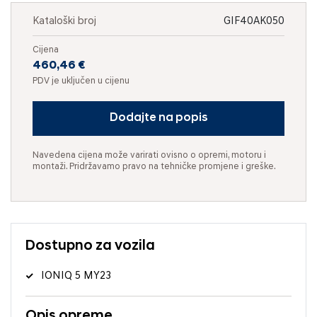
Kataloški broj
GIF40AK050
Cijena
460,46 €
PDV je uključen u cijenu
Dodajte na popis
Navedena cijena može varirati ovisno o opremi, motoru i
montaži. Pridržavamo pravo na tehničke promjene i greške.
Dostupno za vozila
IONIQ 5 MY23
Opis opreme