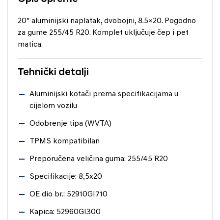
20″ aluminijski naplatak, dvobojni, 8.5×20. Pogodno
za gume 255/45 R20. Komplet uključuje čep i pet
matica.
Tehnički detalji
Aluminijski kotači prema specifikacijama u
cijelom vozilu
Odobrenje tipa (WVTA)
TPMS kompatibilan
Preporučena veličina guma: 255/45 R20
Specifikacije: 8,5x20
OE dio br.: 52910GI710
Kapica: 52960GI300