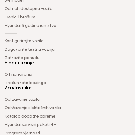
Svi modeli
Odmah dostupna vozila
Cjenici i brošure
Hyundai 5 godina jamstva
Konfigurirajte vozilo
Dogovorite testnu vožnju
Zatražite ponudu
Financiranje
O financiranju
Izračun rate leasinga
Za vlasnike
Održavanje vozila
Održavanje električnih vozila
Katalog dodatne opreme
Hyundai servisni paketi 4+
Program vjernosti