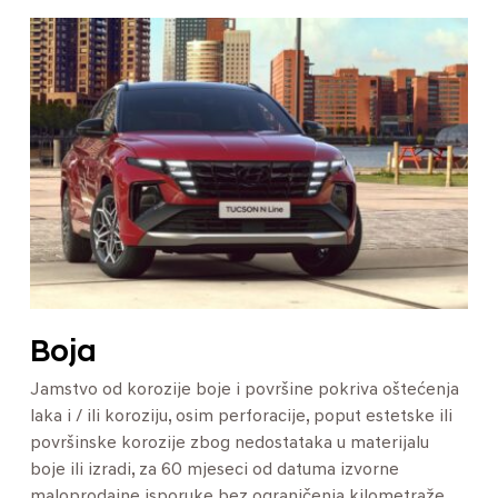
Boja
Jamstvo od korozije boje i površine pokriva oštećenja
laka i / ili koroziju, osim perforacije, poput estetske ili
površinske korozije zbog nedostataka u materijalu
boje ili izradi, za 60 mjeseci od datuma izvorne
maloprodajne isporuke bez ograničenja kilometraže.