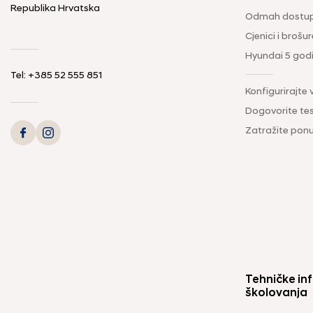
Republika Hrvatska
Odmah dostup
Cjenici i brošur
Hyundai 5 god
Tel: +385 52 555 851
Konfigurirajte 
Dogovorite tes
Zatražite pon
Tehničke inf
školovanja