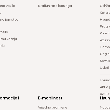
na vozila
Izračun rate leasinga
Održav
e
Katal
ina jamstva
Hyunda
Progr
vozilo
Korisni
tnu vožnju
Ažurir
udu
Homol
Origina
Servis
Uvjeti
Hyund
Akt o
0800 1
ormacije i
E-mobilnost
Hyun
Vrijedno promjene
Novos