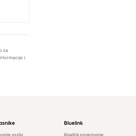
o za
informacije i
asnike
Bluelink
vanje vozila
Bluelink povezivanje