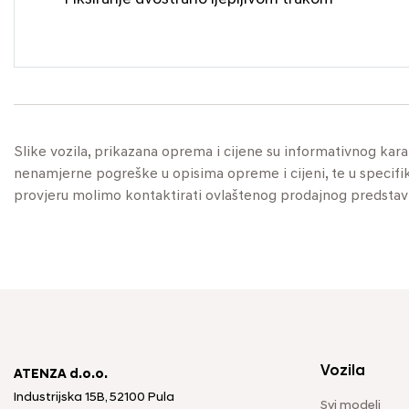
Slike vozila, prikazana oprema i cijene su informativnog kar
nenamjerne pogreške u opisima opreme i cijeni, te u specifikaci
provjeru molimo kontaktirati ovlaštenog prodajnog predstav
Vozila
ATENZA d.o.o.
Industrijska 15B, 52100 Pula
Svi modeli