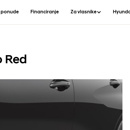
 ponude
Financiranje
Za vlasnike
Hyunda
o Red