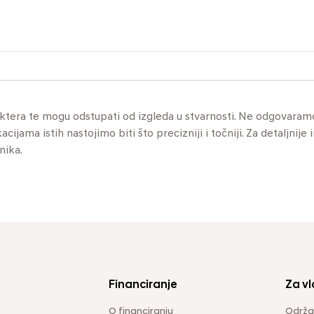
aktera te mogu odstupati od izgleda u stvarnosti. Ne odgovaram
jama istih nastojimo biti što precizniji i točniji. Za detaljnije 
nika.
Financiranje
Za vl
O financiranju
Održa