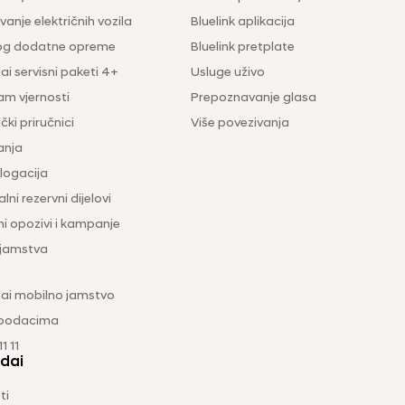
anje električnih vozila
Bluelink aplikacija
og dodatne opreme
Bluelink pretplate
i servisni paketi 4+
Usluge uživo
am vjernosti
Prepoznavanje glasa
čki priručnici
Više povezivanja
anja
ogacija
lni rezervni dijelovi
ni opozivi i kampanje
 jamstva
ai mobilno jamstvo
 podacima
1 11
dai
ti