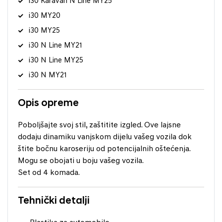
i30 Karavan N Line MY25
i30 MY20
i30 MY25
i30 N Line MY21
i30 N Line MY25
i30 N MY21
Opis opreme
Poboljšajte svoj stil, zaštitite izgled. Ove lajsne
dodaju dinamiku vanjskom dijelu vašeg vozila dok
štite bočnu karoseriju od potencijalnih oštećenja.
Mogu se obojati u boju vašeg vozila.
Set od 4 komada.
Tehnički detalji