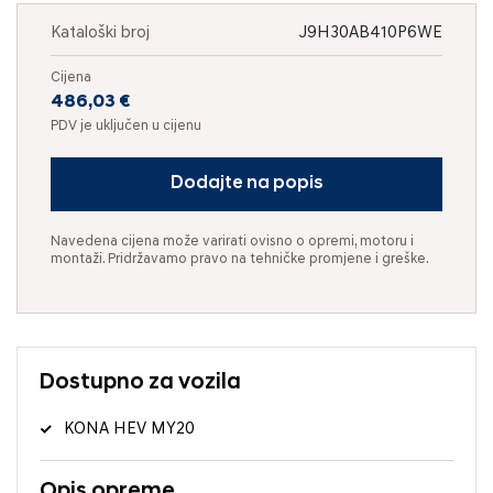
Kataloški broj
J9H30AB410P6WE
Cijena
486,03 €
PDV je uključen u cijenu
Dodajte na popis
Navedena cijena može varirati ovisno o opremi, motoru i
montaži. Pridržavamo pravo na tehničke promjene i greške.
Dostupno za vozila
KONA HEV MY20
Opis opreme