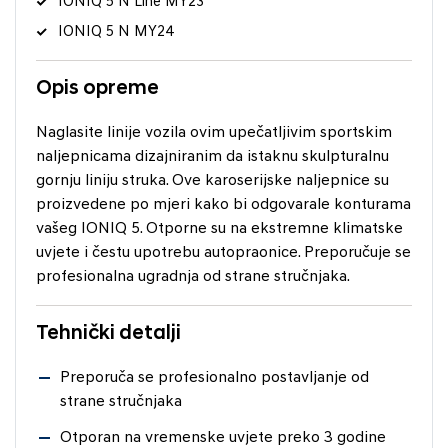
IONIQ 5 N Line MY23
IONIQ 5 N MY24
Opis opreme
Naglasite linije vozila ovim upečatljivim sportskim
naljepnicama dizajniranim da istaknu skulpturalnu
gornju liniju struka. Ove karoserijske naljepnice su
proizvedene po mjeri kako bi odgovarale konturama
vašeg IONIQ 5. Otporne su na ekstremne klimatske
uvjete i čestu upotrebu autopraonice. Preporučuje se
profesionalna ugradnja od strane stručnjaka.
Tehnički detalji
Preporuča se profesionalno postavljanje od
strane stručnjaka
Otporan na vremenske uvjete preko 3 godine