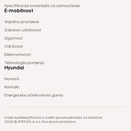
Specifikacija materijala za samoučenje
E-mobilnost
Vrijedno promjene
Zabava i udobnost
Sigurnost
Održivost
Elektromotori
Tehnologija punjenja
Hyundai
Novosti
Kontakt
Energetska učinkovitost guma
Uvjeti korištenja
Pravila o zaštiti privatnosti
Vodič za kolačiće
2026 © ATENZA d.o.o. Sva prava pridržana