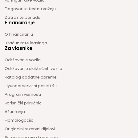
Konfigurirajte vozilo
Dogovorite testnu vožnju
Zatražite ponudu
Financiranje
O financiranju
Izračun rate leasinga
Za vlasnike
Održavanje vozila
Održavanje električnih vozila
Katalog dodatne opreme
Hyundai servisni paketi 4+
Program vjernosti
Korisnički priručnici
Ažuriranja
Homologacija
Originalni rezervni dijelovi
Servisni opozivi i kampanje