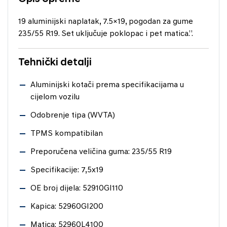
19 aluminijski naplatak, 7.5×19, pogodan za gume
235/55 R19. Set uključuje poklopac i pet matica.”.
Tehnički detalji
Aluminijski kotači prema specifikacijama u
cijelom vozilu
Odobrenje tipa (WVTA)
TPMS kompatibilan
Preporučena veličina guma: 235/55 R19
Specifikacije: 7,5x19
OE broj dijela: 52910GI110
Kapica: 52960GI200
Matica: 52960L4100