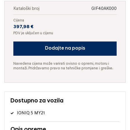
Kataloški broj
GIF40AK000
Cijena
397,98 €
PDV je uključen u cijenu
Dodajte na popis
Navedena cijena može varirati ovisno o opremi, motoru i
montaži. Pridržavamo pravo na tehničke promjene i greške.
Dostupno za vozila
IONIQ 5 MY21
Opis opreme