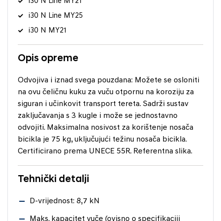
i30 N Line MY21
i30 N Line MY25
i30 N MY21
Opis opreme
Odvojiva i iznad svega pouzdana: Možete se osloniti
na ovu čeličnu kuku za vuču otpornu na koroziju za
siguran i učinkovit transport tereta. Sadrži sustav
zaključavanja s 3 kugle i može se jednostavno
odvojiti. Maksimalna nosivost za korištenje nosača
bicikla je 75 kg, uključujući težinu nosača bicikla.
Certificirano prema UNECE 55R. Referentna slika.
Tehnički detalji
D-vrijednost: 8,7 kN
Maks. kapacitet vuče (ovisno o specifikaciji