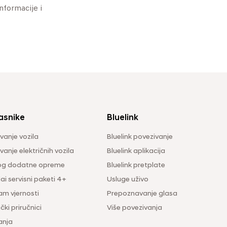
informacije i
asnike
Bluelink
vanje vozila
Bluelink povezivanje
anje električnih vozila
Bluelink aplikacija
og dodatne opreme
Bluelink pretplate
i servisni paketi 4+
Usluge uživo
am vjernosti
Prepoznavanje glasa
čki priručnici
Više povezivanja
anja