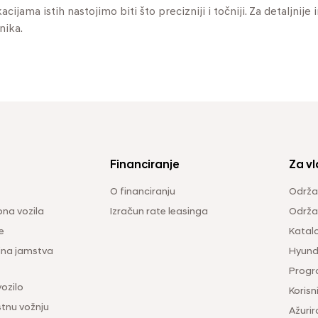
jama istih nastojimo biti što precizniji i točniji. Za detaljnije 
nika.
Financiranje
Za vl
O financiranju
Održa
na vozila
Izračun rate leasinga
Održav
e
Katal
ina jamstva
Hyunda
Progr
vozilo
Korisni
tnu vožnju
Ažurir