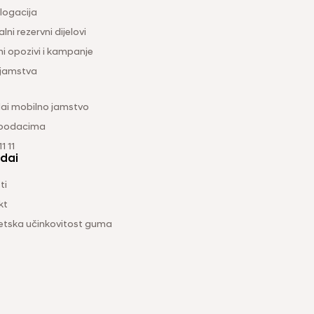
ogacija
lni rezervni dijelovi
ni opozivi i kampanje
 jamstva
ai mobilno jamstvo
 podacima
1 11
dai
ti
kt
etska učinkovitost guma