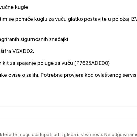
 vučne kugle
atim se pomiče kuglu za vuču glatko postavite u položaj IZV
griranih sigurnosnih značajki
a šifra VGXD02.
im kit za spajanje poluge za vuču (P7625ADE00)
uke ovise o zalihi. Potrebna provjera kod ovlaštenog servi
aktera te mogu odstupati od izgleda u stvarnosti. Ne odgovaram