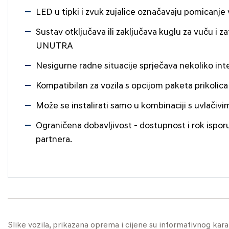
LED u tipki i zvuk zujalice označavaju pomicanje
Sustav otključava ili zaključava kuglu za vuču i z
UNUTRA
Nesigurne radne situacije sprječava nekoliko inte
Kompatibilan za vozila s opcijom paketa prikolic
Može se instalirati samo u kombinaciji s uvlačiv
Ograničena dobavljivost - dostupnost i rok ispor
partnera.
Slike vozila, prikazana oprema i cijene su informativnog kar