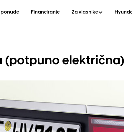
 ponude
Financiranje
Za vlasnike
Hyunda
a (potpuno električna)