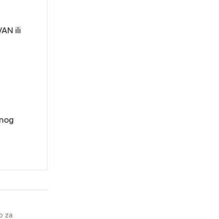
AN ili
snog
o za