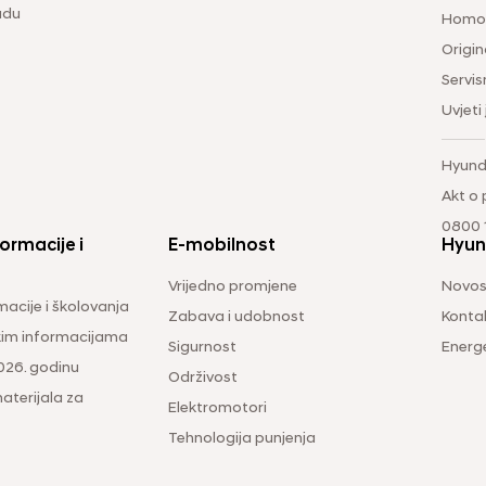
udu
Homol
Origina
Servis
Uvjeti
Hyund
Akt o
0800 1
ormacije i
E-mobilnost
Hyun
Vrijedno promjene
Novos
macije i školovanja
Zabava i udobnost
Konta
čkim informacijama
Sigurnost
Energ
026. godinu
Održivost
aterijala za
Elektromotori
Tehnologija punjenja