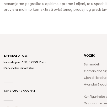
nenamjerne pogreške u opisima opreme i cijeni, te u specifikaci
provjeru molimo kontaktirati ovlaštenog prodajnog predstav
Vozila
ATENZA d.o.o.
Industrijska 15B, 52100 Pula
Svi modeli
Republika Hrvatska
Odmah dostup
Cjenici i brošur
Hyundai 5 god
Tel: +385 52 555 851
Konfigurirajte 
Dogovorite tes