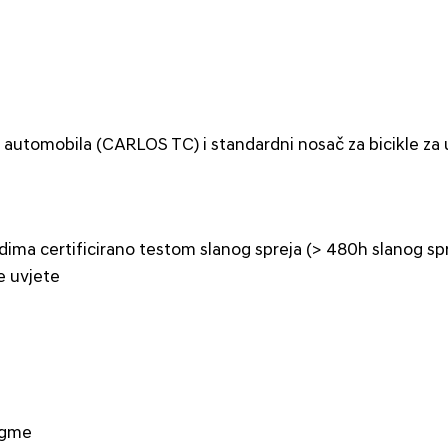
r automobila (CARLOS TC) i standardni nosač za bicikle za
ma certificirano testom slanog spreja (> 480h slanog sp
ke uvjete
ugme