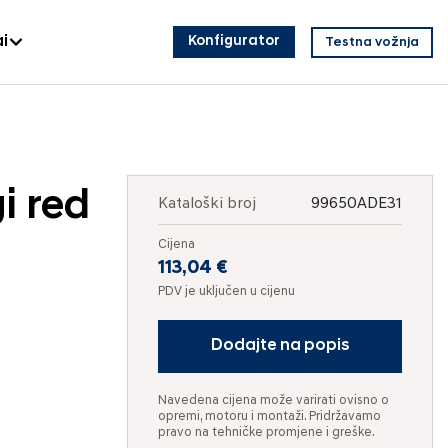
i
Konfigurator
Testna vožnja
i red
Kataloški broj
99650ADE31
Cijena
113,04 €
PDV je uključen u cijenu
Dodajte na popis
Navedena cijena može varirati ovisno o
opremi, motoru i montaži. Pridržavamo
pravo na tehničke promjene i greške.