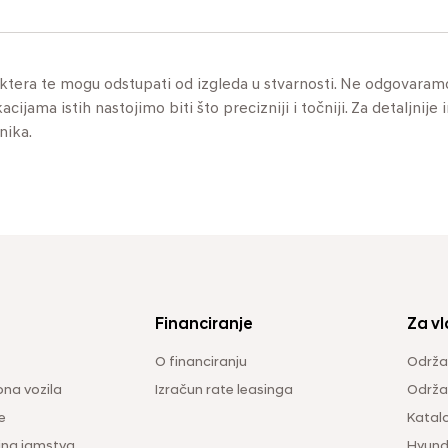
aktera te mogu odstupati od izgleda u stvarnosti. Ne odgovaram
jama istih nastojimo biti što precizniji i točniji. Za detaljnije 
nika.
Financiranje
Za vl
O financiranju
Održa
na vozila
Izračun rate leasinga
Održav
e
Katal
ina jamstva
Hyunda