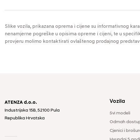
Slike vozila, prikazana oprema i cijene su informativnog kar
nenamjerne pogreške u opisima opreme i cijeni, te u specifikaci
provjeru molimo kontaktirati ovlaštenog prodajnog predstav
Vozila
ATENZA d.o.o.
Industrijska 15B, 52100 Pula
Svi modeli
Republika Hrvatska
Odmah dostup
Cjenici i brošur
Hyundai 5 god