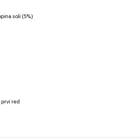
opina soli (5%)
 prvi red