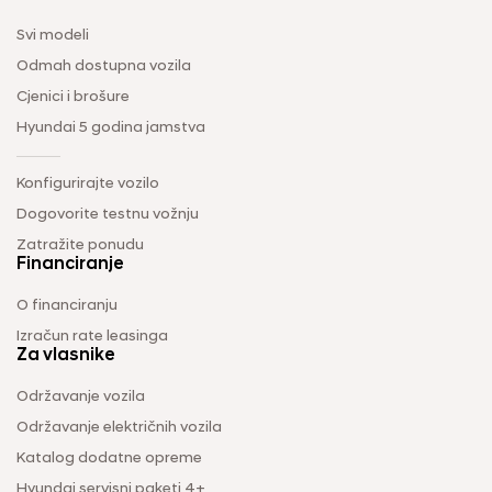
Svi modeli
Odmah dostupna vozila
Cjenici i brošure
Hyundai 5 godina jamstva
Konfigurirajte vozilo
Dogovorite testnu vožnju
Zatražite ponudu
Financiranje
O financiranju
Izračun rate leasinga
Za vlasnike
Održavanje vozila
Održavanje električnih vozila
Katalog dodatne opreme
Hyundai servisni paketi 4+