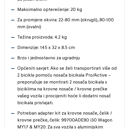
Maksimalno opterećenje: 20 kg
Za promjere okvira: 22-80 mm (okrugli), 80-100
mm (ovalni)
Težina proizvoda: 4.2 kg
Dimenzije: 145 x 32 x 8.5 cm
Brzo i jednostavno za ugradnju
Općeniti savjet: Ako se želi transportirati više od
2 bicikla pomoću nosača bicikala Pro/Active –
preporučuje se montirati 2 nosača bicikala s
biciklima na krovne nosače / krovne prečke
vašeg vozila i procijeniti hoće li dodatni nosač
bicikala pristajati.
Potreban adapter kit za krovne nosače, čelik /
krovne prečke, čelik: 99700ADE90 i30 Wagon
MY17 & MY20: Za sva vozila s aluminijskim