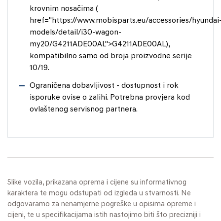
krovnim nosačima (
href="https://www.mobisparts.eu/accessories/hyundai
models/detail/i30-wagon-
my20/G4211ADE00AL">G4211ADE00AL),
kompatibilno samo od broja proizvodne serije
10/19.
Ograničena dobavljivost - dostupnost i rok
isporuke ovise o zalihi. Potrebna provjera kod
ovlaštenog servisnog partnera.
Slike vozila, prikazana oprema i cijene su informativnog
karaktera te mogu odstupati od izgleda u stvarnosti. Ne
odgovaramo za nenamjerne pogreške u opisima opreme i
cijeni, te u specifikacijama istih nastojimo biti što precizniji i