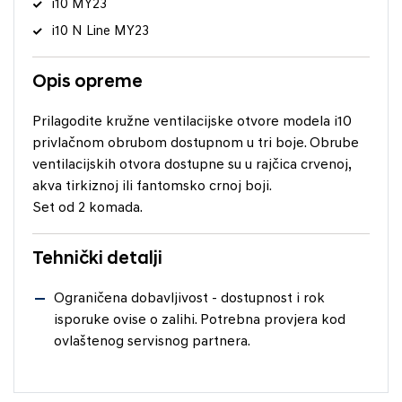
i10 MY23
i10 N Line MY23
Opis opreme
Prilagodite kružne ventilacijske otvore modela i10
privlačnom obrubom dostupnom u tri boje. Obrube
ventilacijskih otvora dostupne su u rajčica crvenoj,
akva tirkiznoj ili fantomsko crnoj boji.
Set od 2 komada.
Tehnički detalji
Ograničena dobavljivost - dostupnost i rok
isporuke ovise o zalihi. Potrebna provjera kod
ovlaštenog servisnog partnera.