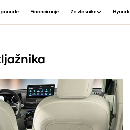
 ponude
Financiranje
Za vlasnike
Hyunda
ljažnika