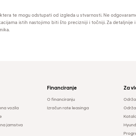
aktera te mogu odstupati od izgleda u stvarnosti. Ne odgovaram
jama istih nastojimo biti što precizniji i točniji. Za detaljnije 
nika.
Financiranje
Za vl
O financiranju
Održa
na vozila
Izračun rate leasinga
Održav
e
Katal
ina jamstva
Hyunda
Progr