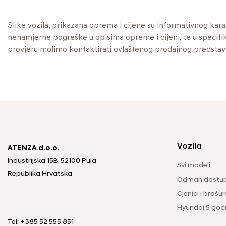
Slike vozila, prikazana oprema i cijene su informativnog kar
nenamjerne pogreške u opisima opreme i cijeni, te u specifikaci
provjeru molimo kontaktirati ovlaštenog prodajnog predstav
Vozila
ATENZA d.o.o.
Industrijska 15B, 52100 Pula
Svi modeli
Republika Hrvatska
Odmah dostup
Cjenici i brošur
Hyundai 5 god
Tel: +385 52 555 851