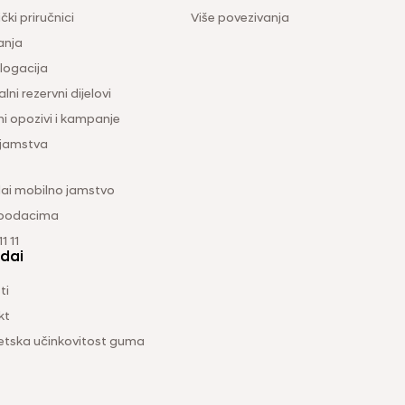
čki priručnici
Više povezivanja
anja
ogacija
lni rezervni dijelovi
ni opozivi i kampanje
 jamstva
ai mobilno jamstvo
 podacima
1 11
dai
ti
kt
etska učinkovitost guma