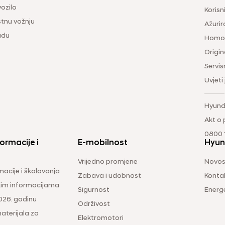
vozilo
Korisni
tnu vožnju
Ažurir
udu
Homol
Origina
Servis
Uvjeti
Hyund
Akt o
0800 1
ormacije i
E-mobilnost
Hyun
Vrijedno promjene
Novos
macije i školovanja
Zabava i udobnost
Konta
čkim informacijama
Sigurnost
Energ
026. godinu
Održivost
aterijala za
Elektromotori