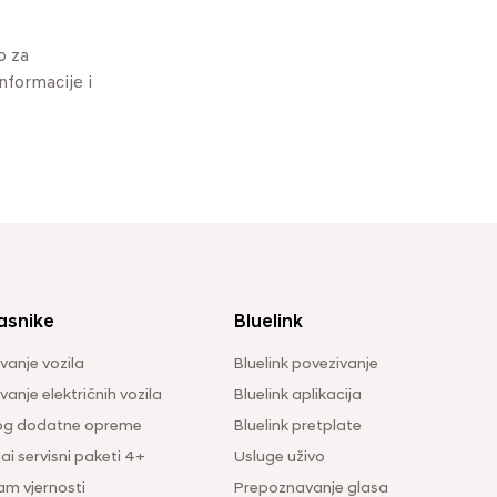
o za
informacije i
asnike
Bluelink
vanje vozila
Bluelink povezivanje
anje električnih vozila
Bluelink aplikacija
og dodatne opreme
Bluelink pretplate
i servisni paketi 4+
Usluge uživo
am vjernosti
Prepoznavanje glasa