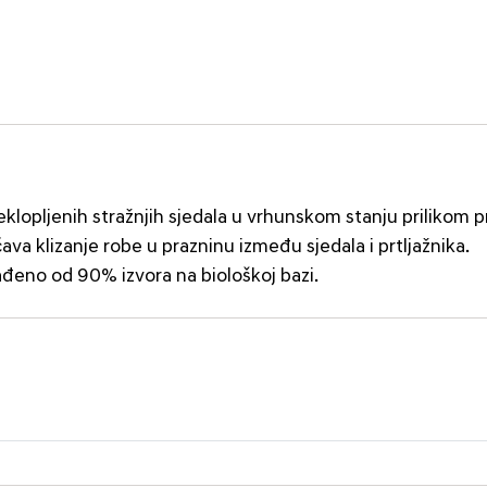
eklopljenih stražnjih sjedala u vrhunskom stanju prilikom p
va klizanje robe u prazninu između sjedala i prtljažnika.
ađeno od 90% izvora na biološkoj bazi.