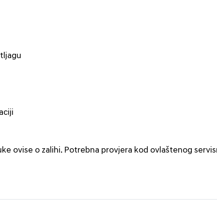
tljagu
ciji
uke ovise o zalihi. Potrebna provjera kod ovlaštenog servi