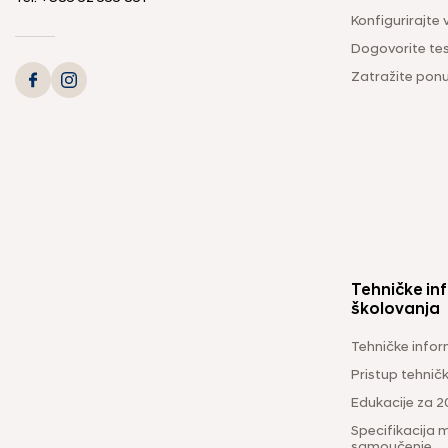
Konfigurirajte 
Dogovorite tes
Zatražite pon
Tehničke inf
školovanja
Tehničke infor
Pristup tehni
Edukacije za 2
Specifikacija m
samoučenje