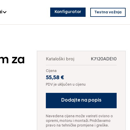
i
Konfigurator
Testna vožnja
om za
Kataloški broj
K7120ADE10
Cijena
55,58 €
PDV je uključen u cijenu
Dodajte na popis
Navedena cijena može varirati ovisno o
opremi, motoru i montaži. Pridržavamo
pravo na tehničke promjene i greške.