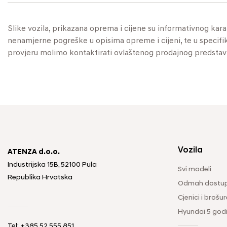
Slike vozila, prikazana oprema i cijene su informativnog kar
nenamjerne pogreške u opisima opreme i cijeni, te u specifikaci
provjeru molimo kontaktirati ovlaštenog prodajnog predstav
Vozila
ATENZA d.o.o.
Industrijska 15B, 52100 Pula
Svi modeli
Republika Hrvatska
Odmah dostup
Cjenici i brošur
Hyundai 5 god
Tel: +385 52 555 851