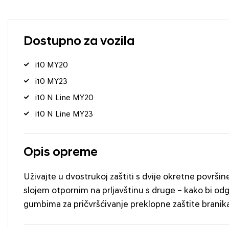
Dostupno za vozila
i10 MY20
i10 MY23
i10 N Line MY20
i10 N Line MY23
Opis opreme
Uživajte u dvostrukoj zaštiti s dvije okretne površi
slojem otpornim na prljavštinu s druge – kako bi odgo
gumbima za pričvršćivanje preklopne zaštite branika