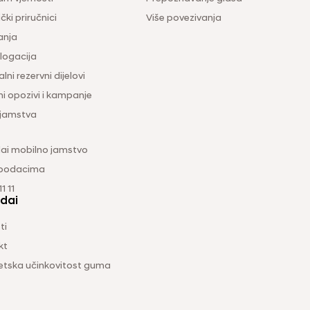
čki priručnici
Više povezivanja
anja
ogacija
lni rezervni dijelovi
ni opozivi i kampanje
 jamstva
ai mobilno jamstvo
 podacima
1 11
dai
ti
kt
etska učinkovitost guma