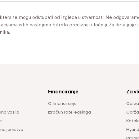
aktera te mogu odstupati od izgleda u stvarnosti. Ne odgovaram
jama istih nastojimo biti što precizniji i točniji. Za detaljnije 
nika.
Financiranje
Za vl
O financiranju
Održa
na vozila
Izračun rate leasinga
Održav
e
Katal
ina jamstva
Hyunda
Progr