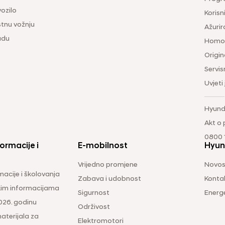
vozilo
Korisni
tnu vožnju
Ažurir
udu
Homol
Origina
Servis
Uvjeti
Hyund
Akt o
0800 1
ormacije i
E-mobilnost
Hyun
Vrijedno promjene
Novos
macije i školovanja
Zabava i udobnost
Konta
čkim informacijama
Sigurnost
Energ
026. godinu
Održivost
aterijala za
Elektromotori