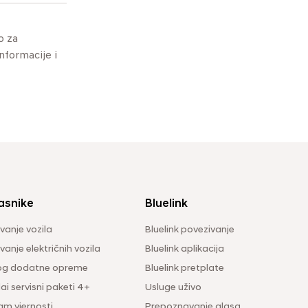
o za
informacije i
asnike
Bluelink
vanje vozila
Bluelink povezivanje
anje električnih vozila
Bluelink aplikacija
og dodatne opreme
Bluelink pretplate
i servisni paketi 4+
Usluge uživo
am vjernosti
Prepoznavanje glasa