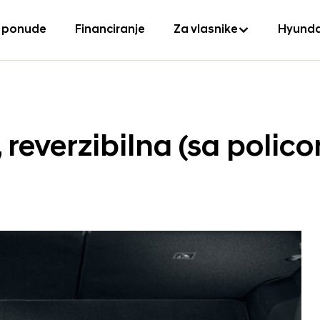
 ponude
Financiranje
Za vlasnike
Hyunda
, reverzibilna (sa polic