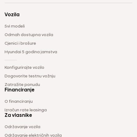
Vozila
Svi modeli
Odmah dostupna vozila
Cjenici i brošure
Hyundai 5 godina jamstva
Konfigurirajte vozilo
Dogovorite testnu vožnju
Zatražite ponudu
Financiranje
O financiranju
Izračun rate leasinga
Za vlasnike
Održavanje vozila
Održavanje električnih vozila