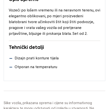
Vozeći po lošem vremenu ili na neravnom terenu, ovi
elegantno oblikovani, po mjeri proizvedeni
blatobrani tvore učinkoviti štit koji štiti podvozje,
pragove i vrata vašeg vozila od pretjerane
prljavštine, bljuzge ili prskanja blata. Set od 2.
Tehnički detalji
Dizajn prati konture tijela
Otporan na temperaturu
Slike vozila, prikazana oprema i cijene su informativnog
karaktera te mogu odstupati od izgleda u stvarnosti. Ne