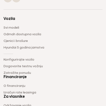
Vozila
Svi modeli
Odmah dostupna vozila
Cjenici i brošure
Hyundai 5 godina jamstva
Konfigurirajte vozilo
Dogovorite testnu vožnju
Zatražite ponudu
Financiranje
O financiranju
Izračun rate leasinga
Za vlasnike
Održavanje vozila