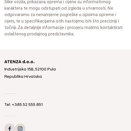
Slike vozila, prikazana oprema i cijene su informativnog
karaktera te mogu odstupati od izgleda u stvarnosti. Ne
odgovaramo za nenamjerne pogreške u opisima opreme i
cijeni, te u specifikacijama istih nastojimo biti što precizniji i
točniji. Za detaljnije informacije i provjeru molimo kontaktirati
ovlaštenog prodajnog predstavnika.
ATENZA d.o.o.
Industrijska 15B, 52100 Pula
Republika Hrvatska
Tel: +385 52 555 851