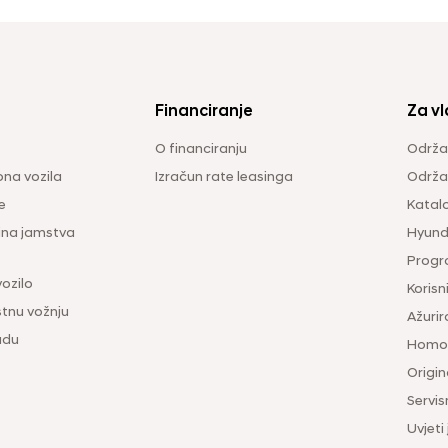
Financiranje
Za vl
O financiranju
Održa
na vozila
Izračun rate leasinga
Održav
e
Katal
ina jamstva
Hyunda
Progr
vozilo
Korisni
tnu vožnju
Ažurir
udu
Homol
Origina
Servis
Uvjeti