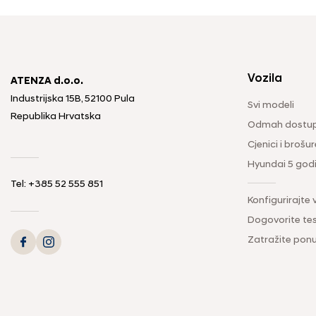
Vozila
ATENZA d.o.o.
Industrijska 15B, 52100 Pula
Svi modeli
Republika Hrvatska
Odmah dostup
Cjenici i brošur
Hyundai 5 god
Tel: +385 52 555 851
Konfigurirajte 
Dogovorite tes
Zatražite pon