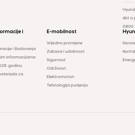
Hyund
Akt o
0800 1
ormacije i
E-mobilnost
Hyun
Vrijedno promjene
Novos
macije i školovanja
Zabava i udobnost
Konta
čkim informacijama
Sigurnost
Energ
026. godinu
Održivost
aterijala za
Elektromotori
Tehnologija punjenja