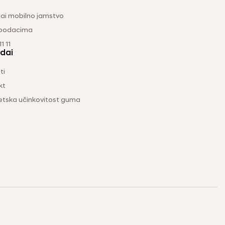
ai mobilno jamstvo
 podacima
1 11
dai
ti
kt
etska učinkovitost guma