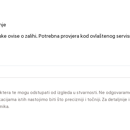
nje
uke ovise o zalihi. Potrebna provjera kod ovlaštenog servi
aktera te mogu odstupati od izgleda u stvarnosti. Ne odgovaram
jama istih nastojimo biti što precizniji i točniji. Za detaljnije 
nika.