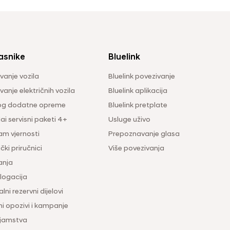
asnike
Bluelink
vanje vozila
Bluelink povezivanje
anje električnih vozila
Bluelink aplikacija
og dodatne opreme
Bluelink pretplate
i servisni paketi 4+
Usluge uživo
am vjernosti
Prepoznavanje glasa
čki priručnici
Više povezivanja
anja
ogacija
lni rezervni dijelovi
ni opozivi i kampanje
 jamstva