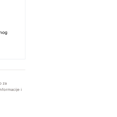
snog
o za
informacije i