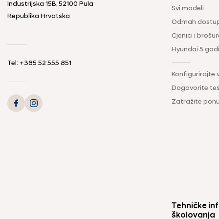
Industrijska 15B, 52100 Pula
Svi modeli
Republika Hrvatska
Odmah dostup
Cjenici i brošur
Hyundai 5 god
Tel: +385 52 555 851
Konfigurirajte 
Dogovorite tes
Zatražite pon
Tehničke inf
školovanja