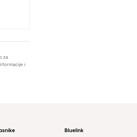
o za
informacije i
asnike
Bluelink