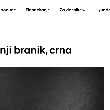
 ponude
Financiranje
Za vlasnike
Hyunda
žnji branik, crna