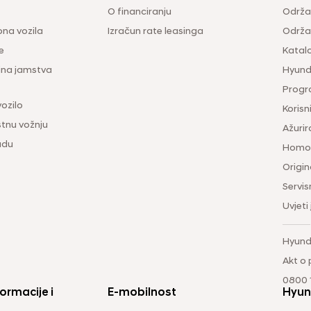
O financiranju
Održa
na vozila
Izračun rate leasinga
Održav
e
Katal
ina jamstva
Hyunda
Progr
vozilo
Korisni
tnu vožnju
Ažurir
udu
Homol
Origina
Servis
Uvjeti
Hyund
Akt o
0800 1
ormacije i
E-mobilnost
Hyun