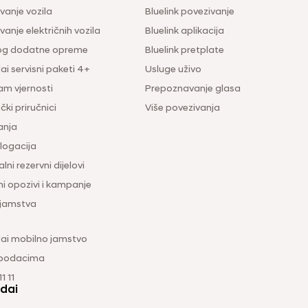
vanje vozila
Bluelink povezivanje
anje električnih vozila
Bluelink aplikacija
og dodatne opreme
Bluelink pretplate
i servisni paketi 4+
Usluge uživo
am vjernosti
Prepoznavanje glasa
čki priručnici
Više povezivanja
anja
ogacija
lni rezervni dijelovi
ni opozivi i kampanje
 jamstva
ai mobilno jamstvo
 podacima
1 11
dai