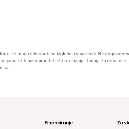
aktera te mogu odstupati od izgleda u stvarnosti. Ne odgovaram
jama istih nastojimo biti što precizniji i točniji. Za detaljnije 
nika.
Financiranje
Za vl