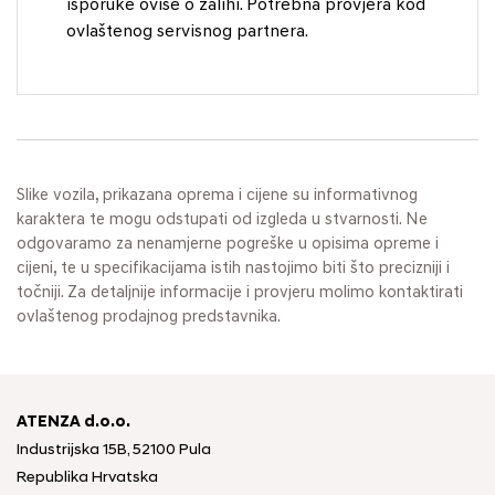
isporuke ovise o zalihi. Potrebna provjera kod
ovlaštenog servisnog partnera.
Slike vozila, prikazana oprema i cijene su informativnog
karaktera te mogu odstupati od izgleda u stvarnosti. Ne
odgovaramo za nenamjerne pogreške u opisima opreme i
cijeni, te u specifikacijama istih nastojimo biti što precizniji i
točniji. Za detaljnije informacije i provjeru molimo kontaktirati
ovlaštenog prodajnog predstavnika.
ATENZA d.o.o.
Industrijska 15B, 52100 Pula
Republika Hrvatska