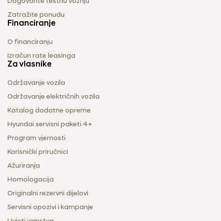
Dogovorite testnu vožnju
Zatražite ponudu
Financiranje
O financiranju
Izračun rate leasinga
Za vlasnike
Održavanje vozila
Održavanje električnih vozila
Katalog dodatne opreme
Hyundai servisni paketi 4+
Program vjernosti
Korisnički priručnici
Ažuriranja
Homologacija
Originalni rezervni dijelovi
Servisni opozivi i kampanje