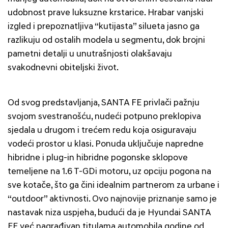
udobnost prave luksuzne krstarice. Hrabar vanjski
izgled i prepoznatljiva “kutijasta” silueta jasno ga
razlikuju od ostalih modela u segmentu, dok brojni
pametni detalji u unutrašnjosti olakšavaju
svakodnevni obiteljski život.
Od svog predstavljanja, SANTA FE privlači pažnju
svojom svestranošću, nudeći potpuno preklopiva
sjedala u drugom i trećem redu koja osiguravaju
vodeći prostor u klasi. Ponuda uključuje napredne
hibridne i plug-in hibridne pogonske sklopove
temeljene na 1.6 T-GDi motoru, uz opciju pogona na
sve kotače, što ga čini idealnim partnerom za urbane i
“outdoor” aktivnosti. Ovo najnovije priznanje samo je
nastavak niza uspjeha, budući da je Hyundai SANTA
FE već nagrađivan titulama automobila godine od