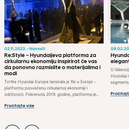
02.11.2023. - Novosti
09.02.201
Re:Style – Hyundaijeva platforma za
Hyunda
cirkularnu ekonomiju inspirirat će vas
elegan
da ponovno razmislite o materijalima i
U Valencij
modi
Hyundai i
Tvrtka Hyundai Europe lansirala je Re u Europi – 
segmentu k
platformu posvećenu cirkularnoj ekonomiji i 
Pročitajt
održivosti. Pokrenuta 2019. godine, platforma je...
Pročitajte više