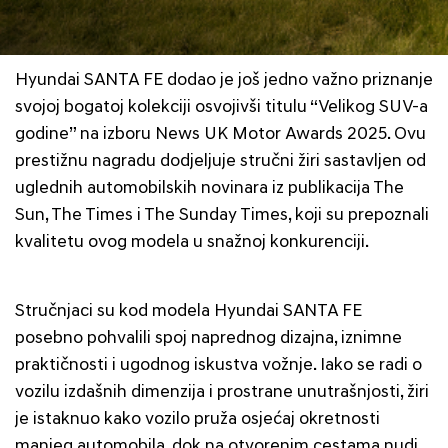
Hyundai SANTA FE dodao je još jedno važno priznanje
svojoj bogatoj kolekciji osvojivši titulu “Velikog SUV-a
godine” na izboru News UK Motor Awards 2025. Ovu
prestižnu nagradu dodjeljuje stručni žiri sastavljen od
uglednih automobilskih novinara iz publikacija The
Sun, The Times i The Sunday Times, koji su prepoznali
kvalitetu ovog modela u snažnoj konkurenciji.
Stručnjaci su kod modela Hyundai SANTA FE
posebno pohvalili spoj naprednog dizajna, iznimne
praktičnosti i ugodnog iskustva vožnje. Iako se radi o
vozilu izdašnih dimenzija i prostrane unutrašnjosti, žiri
je istaknuo kako vozilo pruža osjećaj okretnosti
manjeg automobila, dok na otvorenim cestama nudi