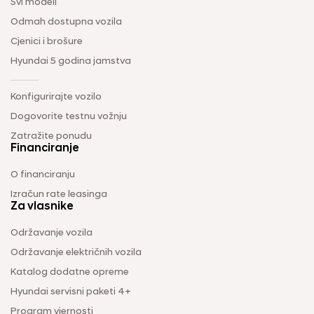
Svi modeli
Odmah dostupna vozila
Cjenici i brošure
Hyundai 5 godina jamstva
Konfigurirajte vozilo
Dogovorite testnu vožnju
Zatražite ponudu
Financiranje
O financiranju
Izračun rate leasinga
Za vlasnike
Održavanje vozila
Održavanje električnih vozila
Katalog dodatne opreme
Hyundai servisni paketi 4+
Program vjernosti