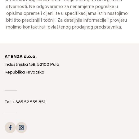
informativnog karaktera te mogu odstupati od izgleda u
stvarnosti. Ne odgovaramo za nenamjerne pogreške u
opisima opreme i cijeni, te u specifikacijama istih nastojimo
biti što precizniji i točniji. Za detaljnije informacije i provjeru
molimo kontaktirati ovlaštenog prodajnog predstavnika.
ATENZA d.o.o.
Industrijska 15B, 52100 Pula
Republika Hrvatska
Tel: +385 52 555 851