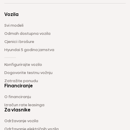
Vozila
Svi modeli
Odmah dostupna vozila
Cjenici i brošure
Hyundai 5 godina jamstva
Konfigurirajte vozilo
Dogovorite testnu vožnju
Zatražite ponudu
Financiranje
O financiranju
Izračun rate leasinga
Za vlasnike
Održavanje vozila
Održavanje električnih vozila