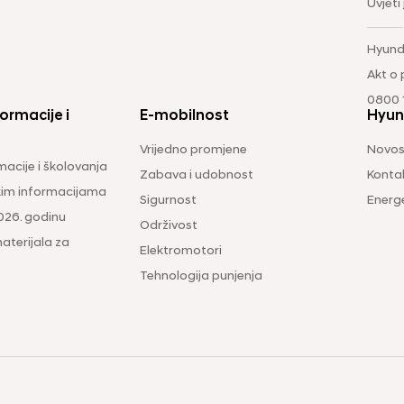
Uvjeti
Hyund
Akt o
0800 1
ormacije i
E-mobilnost
Hyun
Vrijedno promjene
Novos
macije i školovanja
Zabava i udobnost
Konta
čkim informacijama
Sigurnost
Energ
026. godinu
Održivost
aterijala za
Elektromotori
Tehnologija punjenja