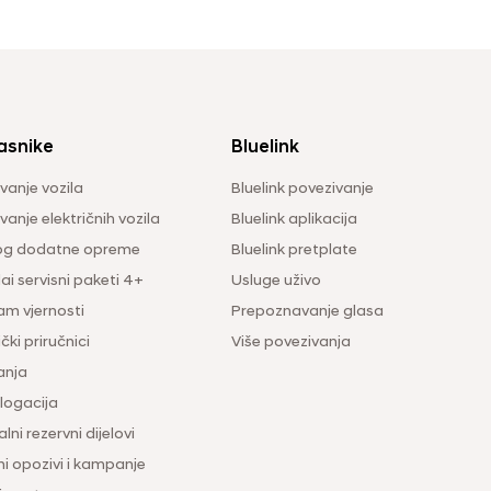
asnike
Bluelink
vanje vozila
Bluelink povezivanje
anje električnih vozila
Bluelink aplikacija
og dodatne opreme
Bluelink pretplate
i servisni paketi 4+
Usluge uživo
am vjernosti
Prepoznavanje glasa
čki priručnici
Više povezivanja
anja
ogacija
lni rezervni dijelovi
ni opozivi i kampanje