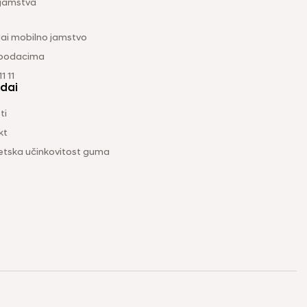
 jamstva
ai mobilno jamstvo
 podacima
1 11
dai
ti
kt
etska učinkovitost guma