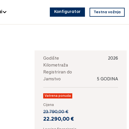
i
Konfigurator
Testna vožnja
Godište
2026
Kilometraža
Registriran do
Jamstvo
5 GODINA
Vatrena ponuda
Cijena
23.790,00 €
22.290,00 €