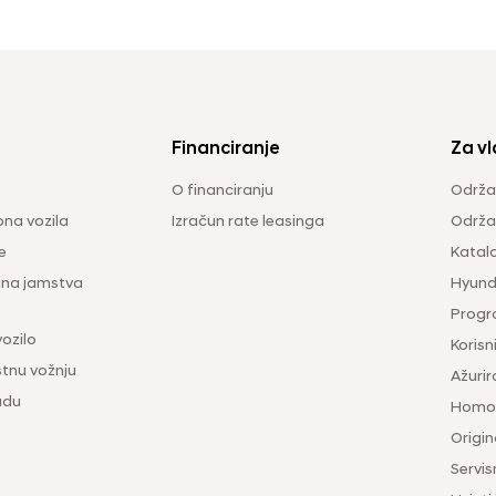
Financiranje
Za vl
O financiranju
Održa
na vozila
Izračun rate leasinga
Održav
e
Katal
ina jamstva
Hyunda
Progr
vozilo
Korisni
tnu vožnju
Ažurir
udu
Homol
Origina
Servis