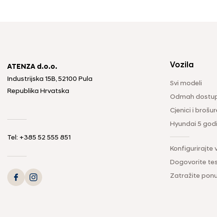
Vozila
ATENZA d.o.o.
Industrijska 15B, 52100 Pula
Svi modeli
Republika Hrvatska
Odmah dostup
Cjenici i brošur
Hyundai 5 god
Tel: +385 52 555 851
Konfigurirajte 
Dogovorite tes
Zatražite pon