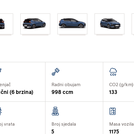
enjač
Radni obujam
CO2 (g/km)
čni (6 brzina)
998 ccm
133
oj vrata
Broj sjedala
Masa vozila
5
1175