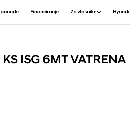
 ponude
Financiranje
Za vlasnike
Hyunda
0 KS ISG 6MT VATRENA