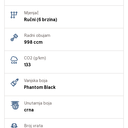
Mjenjač
Ručni (6 brzina)
Radni obujam
998 ccm
CO2 (g/km)
133
Vanjska boja
Phantom Black
Unutarnja boja
crna
Broj vrata