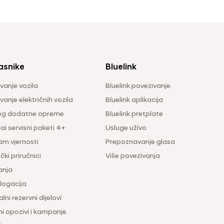
asnike
Bluelink
vanje vozila
Bluelink povezivanje
anje električnih vozila
Bluelink aplikacija
og dodatne opreme
Bluelink pretplate
i servisni paketi 4+
Usluge uživo
am vjernosti
Prepoznavanje glasa
čki priručnici
Više povezivanja
anja
ogacija
lni rezervni dijelovi
ni opozivi i kampanje