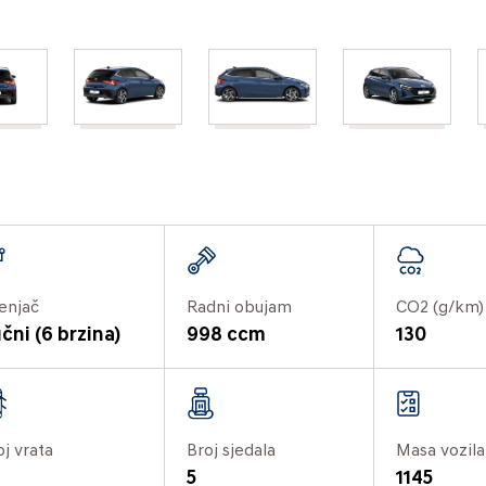
enjač
Radni obujam
CO2 (g/km)
čni (6 brzina)
998 ccm
130
oj vrata
Broj sjedala
Masa vozila
5
1145