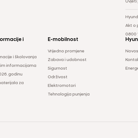
Uvjeti
Hyund
Akt o
0800 1
ormacije i
E-mobilnost
Hyun
Vrijedno promjene
Novos
macije i školovanja
Zabava i udobnost
Konta
čkim informacijama
Sigurnost
Energ
026. godinu
Održivost
aterijala za
Elektromotori
Tehnologija punjenja