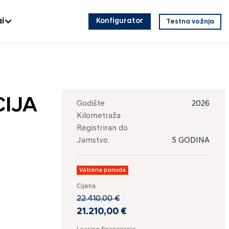
i
Konfigurator
Testna vožnja
CIJA
Godište
2026
Kilometraža
Registriran do
Jamstvo
5 GODINA
Vatrena ponuda
Cijena
22.410,00 €
21.210,00 €