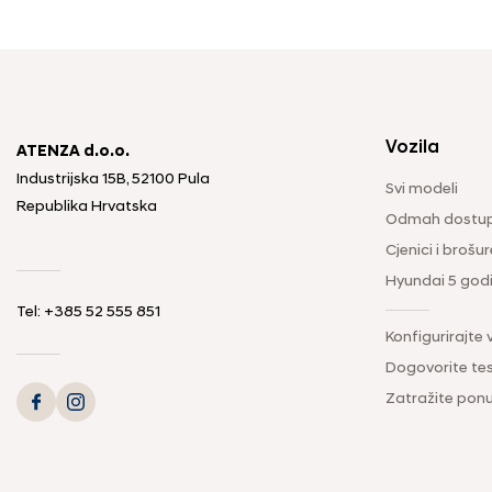
Vozila
ATENZA d.o.o.
Industrijska 15B, 52100 Pula
Svi modeli
Republika Hrvatska
Odmah dostup
Cjenici i brošur
Hyundai 5 god
Tel: +385 52 555 851
Konfigurirajte 
Dogovorite tes
Zatražite pon