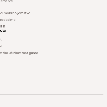
 jamstva
ai mobilno jamstvo
 podacima
1 11
dai
ti
kt
etska učinkovitost guma