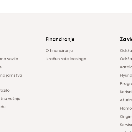
Financiranje
Za vl
O financiranju
Održa
na vozila
Izračun rate leasinga
Održav
e
Katal
ina jamstva
Hyunda
Progr
vozilo
Korisni
tnu vožnju
Ažurir
udu
Homol
Origina
Servis