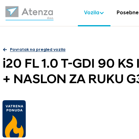
Vozila
Posebne
Povratak na pregled vozila
i20 FL 1.0 T-GDI 90 K
+ NASLON ZA RUKU G