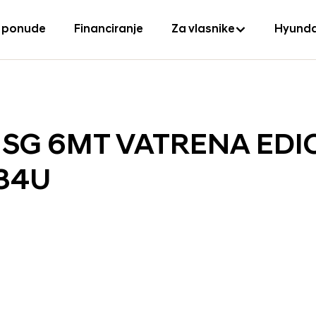
 ponude
Financiranje
Za vlasnike
Hyunda
S ISG 6MT VATRENA EDI
34U