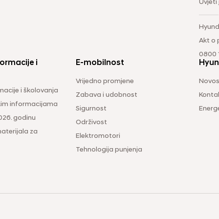
Uvjeti
Hyund
Akt o
0800 1
ormacije i
E-mobilnost
Hyun
Vrijedno promjene
Novos
macije i školovanja
Zabava i udobnost
Konta
čkim informacijama
Sigurnost
Energ
026. godinu
Održivost
aterijala za
Elektromotori
Tehnologija punjenja