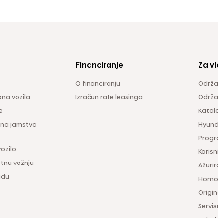
Financiranje
Za vl
O financiranju
Održa
na vozila
Izračun rate leasinga
Održav
e
Katal
ina jamstva
Hyunda
Progr
vozilo
Korisni
tnu vožnju
Ažurir
udu
Homol
Origina
Servis