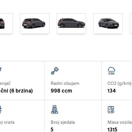
enjač
Radni obujam
CO2 (g/km)
čni (6 brzina)
998 ccm
134
oj vrata
Broj sjedala
Masa vozila
5
1315