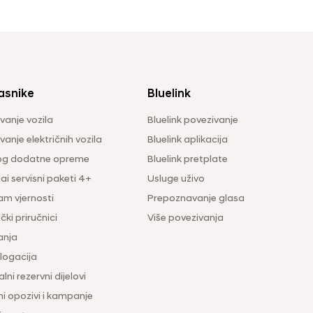
asnike
Bluelink
vanje vozila
Bluelink povezivanje
anje električnih vozila
Bluelink aplikacija
og dodatne opreme
Bluelink pretplate
i servisni paketi 4+
Usluge uživo
am vjernosti
Prepoznavanje glasa
čki priručnici
Više povezivanja
anja
ogacija
lni rezervni dijelovi
ni opozivi i kampanje