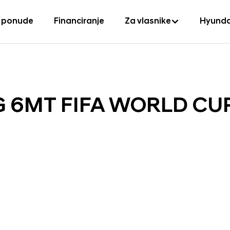
 ponude
Financiranje
Za vlasnike
Hyunda
ISG 6MT FIFA WORLD CU