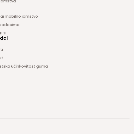
 jamstva
ai mobilno jamstvo
 podacima
1 11
dai
ti
kt
etska učinkovitost guma