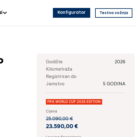
i
Konfigurator
Testna vožnja
P
Godište
2026
Kilometraža
Registriran do
Jamstvo
5 GODINA
FIFA WORLD CUP 2026 EDITION
Cijena
25.090,00 €
23.590,00 €