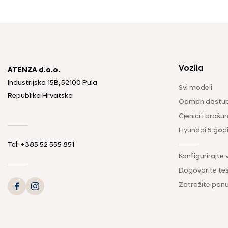
Vozila
ATENZA d.o.o.
Industrijska 15B, 52100 Pula
Svi modeli
Republika Hrvatska
Odmah dostup
Cjenici i brošur
Hyundai 5 god
Tel: +385 52 555 851
Konfigurirajte 
Dogovorite tes
Zatražite pon