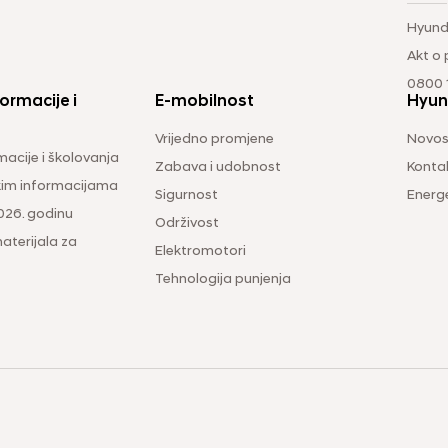
Hyund
Akt o
0800 1
ormacije i
E-mobilnost
Hyun
Vrijedno promjene
Novos
macije i školovanja
Zabava i udobnost
Konta
čkim informacijama
Sigurnost
Energ
026. godinu
Održivost
aterijala za
Elektromotori
Tehnologija punjenja