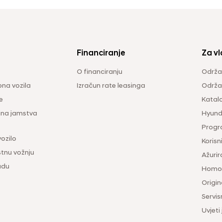
Financiranje
Za vl
O financiranju
Održa
na vozila
Izračun rate leasinga
Održav
e
Katal
ina jamstva
Hyunda
Progr
vozilo
Korisni
tnu vožnju
Ažurir
udu
Homol
Origina
Servis
Uvjeti