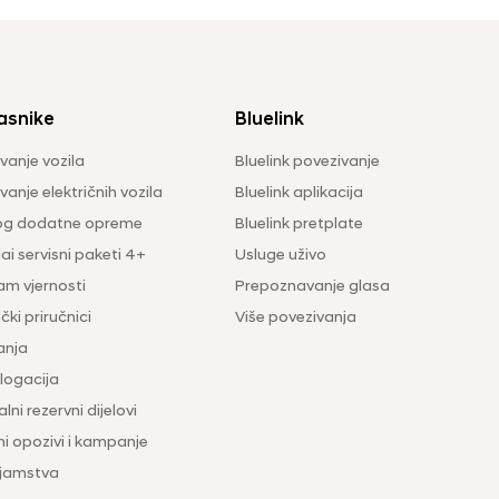
asnike
Bluelink
vanje vozila
Bluelink povezivanje
anje električnih vozila
Bluelink aplikacija
og dodatne opreme
Bluelink pretplate
i servisni paketi 4+
Usluge uživo
am vjernosti
Prepoznavanje glasa
čki priručnici
Više povezivanja
anja
ogacija
lni rezervni dijelovi
ni opozivi i kampanje
 jamstva