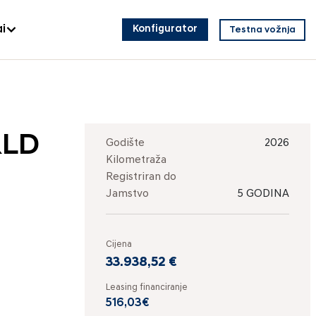
i
Konfigurator
Testna vožnja
RLD
Godište
2026
Kilometraža
Registriran do
Jamstvo
5 GODINA
Cijena
33.938,52 €
Leasing financiranje
516,03€