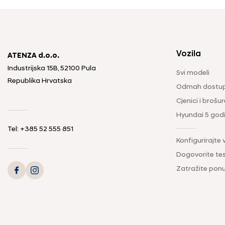
Vozila
ATENZA d.o.o.
Industrijska 15B, 52100 Pula
Svi modeli
Republika Hrvatska
Odmah dostup
Cjenici i brošur
Hyundai 5 god
Tel: +385 52 555 851
Konfigurirajte 
Dogovorite tes
Zatražite pon