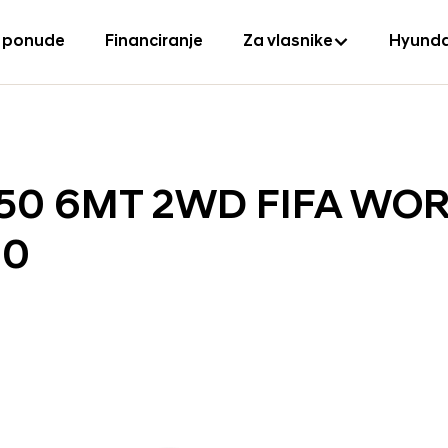
 ponude
Financiranje
Za vlasnike
Hyunda
150 6MT 2WD FIFA WO
90