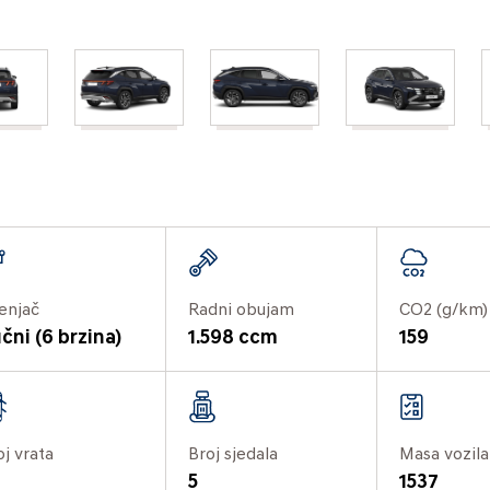
enjač
Radni obujam
CO2 (g/km)
čni (6 brzina)
1.598 ccm
159
oj vrata
Broj sjedala
Masa vozila
5
1537