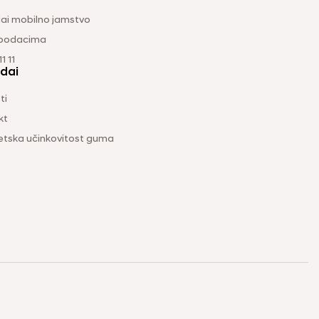
ai mobilno jamstvo
 podacima
1 11
dai
ti
kt
etska učinkovitost guma