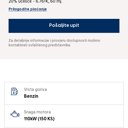
20% učešće - 6.761€, 60 mj.
Prilagodite plaćanje
Pošaljite upit
Za detaljnije informacije i provjeru dostupnosti molimo
kontaktirati ovlaštenog predstavnika.
Vrsta goriva
Benzin
Snaga motora
110kW (150 KS)