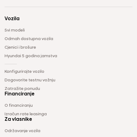
Vozila
Svi modeli
Odmah dostupna vozila
Cjenici i brošure
Hyundai 5 godina jamstva
Konfigurirajte vozilo
Dogovorite testnu vožnju
Zatražite ponudu
Financiranje
O financiranju
Izračun rate leasinga
Za vlasnike
Održavanje vozila