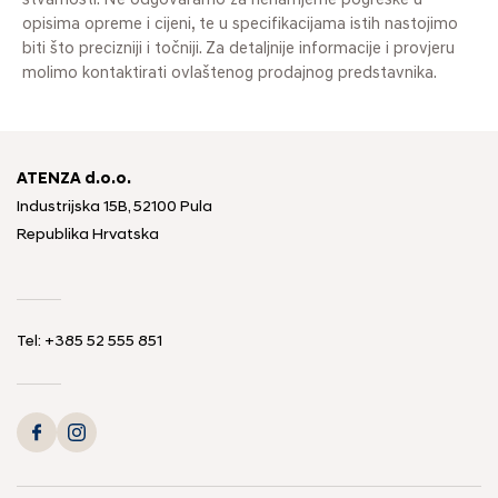
stvarnosti. Ne odgovaramo za nenamjerne pogreške u
opisima opreme i cijeni, te u specifikacijama istih nastojimo
biti što precizniji i točniji. Za detaljnije informacije i provjeru
molimo kontaktirati ovlaštenog prodajnog predstavnika.
ATENZA d.o.o.
Industrijska 15B, 52100 Pula
Republika Hrvatska
Tel: +385 52 555 851