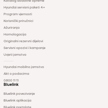
Katalog dodatne opreme
Hyundai servisni paketi 4+
Program vjernosti
Korisnički priručnici
Ažuriranja
Homologacija
Originalni rezervni dijelovi
Servisni opozivi i kampanje
Uvjeti jamstva
Hyundai mobilno jamstvo
Akt o podacima
0800 11 11
Bluelink
Bluelink povezivanje
Bluelink aplikacija
Bluelink pretplate