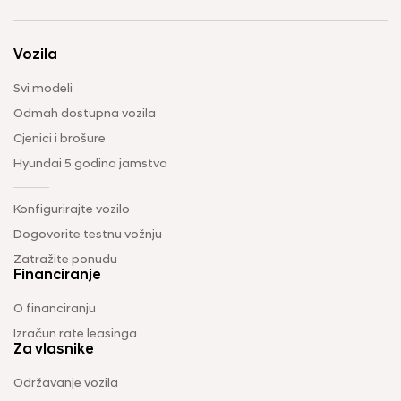
Vozila
Svi modeli
Odmah dostupna vozila
Cjenici i brošure
Hyundai 5 godina jamstva
Konfigurirajte vozilo
Dogovorite testnu vožnju
Zatražite ponudu
Financiranje
O financiranju
Izračun rate leasinga
Za vlasnike
Održavanje vozila