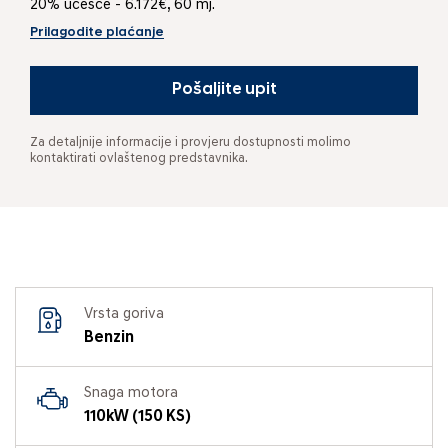
20% učešće - 6.172€, 60 mj.
Prilagodite plaćanje
Pošaljite upit
Za detaljnije informacije i provjeru dostupnosti molimo
kontaktirati ovlaštenog predstavnika.
Vrsta goriva
Benzin
Snaga motora
110kW (150 KS)