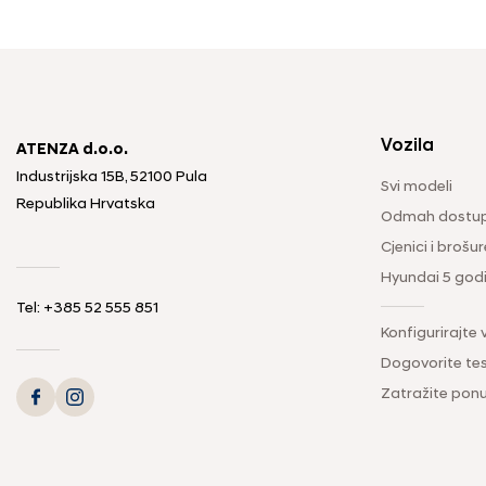
Vozila
ATENZA d.o.o.
Industrijska 15B, 52100 Pula
Svi modeli
Republika Hrvatska
Odmah dostup
Cjenici i brošur
Hyundai 5 god
Tel: +385 52 555 851
Konfigurirajte 
Dogovorite tes
Zatražite pon