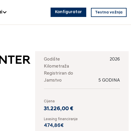
i
Konfigurator
Testna vožnja
INTER
Godište
2026
Kilometraža
Registriran do
Jamstvo
5 GODINA
Cijena
31.226,00 €
Leasing financiranje
474,86€