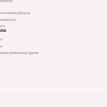
 jamstva
ai mobilno jamstvo
 podacima
1 11
dai
ti
kt
etska učinkovitost guma