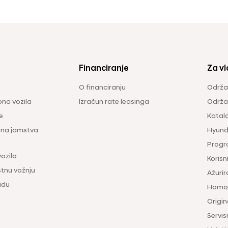
Financiranje
Za vl
O financiranju
Održa
na vozila
Izračun rate leasinga
Održav
e
Katal
ina jamstva
Hyunda
Progr
vozilo
Korisni
tnu vožnju
Ažurir
udu
Homol
Origina
Servis