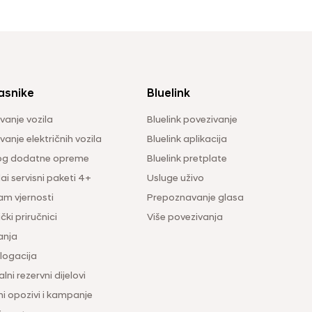
asnike
Bluelink
vanje vozila
Bluelink povezivanje
anje električnih vozila
Bluelink aplikacija
og dodatne opreme
Bluelink pretplate
i servisni paketi 4+
Usluge uživo
am vjernosti
Prepoznavanje glasa
čki priručnici
Više povezivanja
anja
ogacija
lni rezervni dijelovi
ni opozivi i kampanje