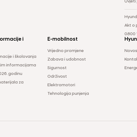
Uvjeti
Hyund
Akt o
0800 1
ormacije i
E-mobilnost
Hyun
Vrijedno promjene
Novos
macije i školovanja
Zabava i udobnost
Konta
čkim informacijama
Sigurnost
Energ
026. godinu
Održivost
aterijala za
Elektromotori
Tehnologija punjenja