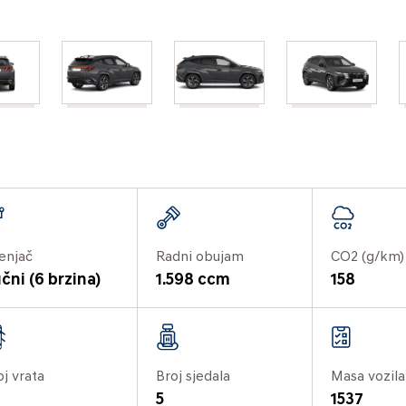
enjač
Radni obujam
CO2 (g/km)
čni (6 brzina)
1.598 ccm
158
oj vrata
Broj sjedala
Masa vozila
5
1537