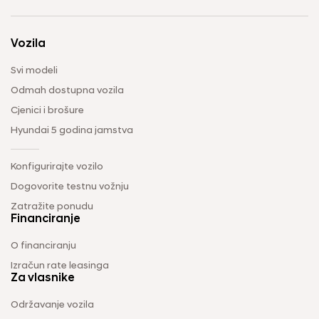
Vozila
Svi modeli
Odmah dostupna vozila
Cjenici i brošure
Hyundai 5 godina jamstva
Konfigurirajte vozilo
Dogovorite testnu vožnju
Zatražite ponudu
Financiranje
O financiranju
Izračun rate leasinga
Za vlasnike
Održavanje vozila