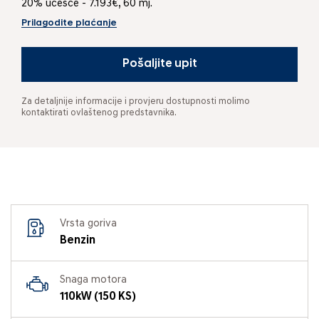
20% učešće - 7.193€, 60 mj.
Prilagodite plaćanje
Pošaljite upit
Za detaljnije informacije i provjeru dostupnosti molimo
kontaktirati ovlaštenog predstavnika.
Vrsta goriva
Benzin
Snaga motora
110kW (150 KS)