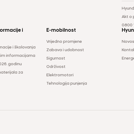
Hyund
Akt o
0800 1
ormacije i
E-mobilnost
Hyun
Vrijedno promjene
Novos
macije i školovanja
Zabava i udobnost
Konta
čkim informacijama
Sigurnost
Energ
026. godinu
Održivost
aterijala za
Elektromotori
Tehnologija punjenja