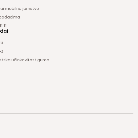
ai mobilno jamstvo
 podacima
1 11
dai
ti
kt
etska učinkovitost guma