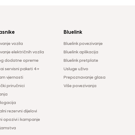
asnike
Bluelink
vanje vozila
Bluelink povezivanje
anje električnih vozila
Bluelink aplikacija
og dodatne opreme
Bluelink pretplate
i servisni paketi 4+
Usluge uživo
am vjernosti
Prepoznavanje glasa
čki priručnici
Više povezivanja
anja
ogacija
lni rezervni dijelovi
ni opozivi i kampanje
 jamstva