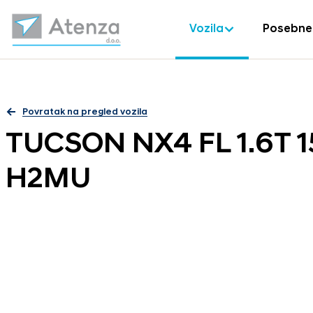
Vozila
Posebne
Povratak na pregled vozila
TUCSON NX4 FL 1.6T 
H2MU