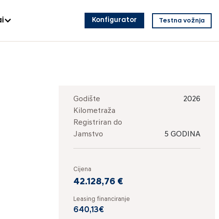
i
Konfigurator
Testna vožnja
Godište
2026
Kilometraža
Registriran do
Jamstvo
5 GODINA
Cijena
42.128,76 €
Leasing financiranje
640,13€