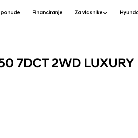
 ponude
Financiranje
Za vlasnike
Hyunda
150 7DCT 2WD LUXURY