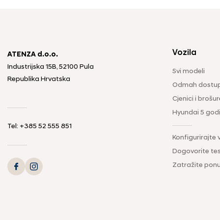
Vozila
ATENZA d.o.o.
Industrijska 15B, 52100 Pula
Svi modeli
Republika Hrvatska
Odmah dostup
Cjenici i brošur
Hyundai 5 god
Tel: +385 52 555 851
Konfigurirajte 
Dogovorite tes
Zatražite pon