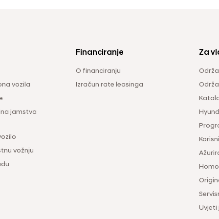
Financiranje
Za vl
O financiranju
Održa
na vozila
Izračun rate leasinga
Održav
e
Katal
ina jamstva
Hyunda
Progr
vozilo
Korisni
tnu vožnju
Ažurir
udu
Homol
Origina
Servis
Uvjeti