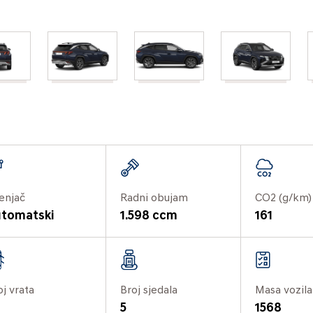
enjač
Radni obujam
CO2 (g/km)
tomatski
1.598 ccm
161
oj vrata
Broj sjedala
Masa vozila
5
1568