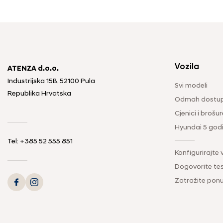
Vozila
ATENZA d.o.o.
Industrijska 15B, 52100 Pula
Svi modeli
Republika Hrvatska
Odmah dostup
Cjenici i brošur
Hyundai 5 god
Tel: +385 52 555 851
Konfigurirajte 
Dogovorite tes
Zatražite pon