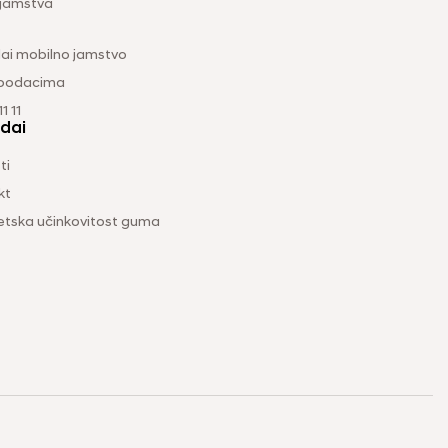
 jamstva
ai mobilno jamstvo
 podacima
1 11
dai
ti
kt
etska učinkovitost guma