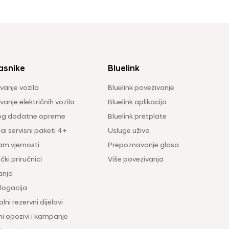
asnike
Bluelink
vanje vozila
Bluelink povezivanje
anje električnih vozila
Bluelink aplikacija
og dodatne opreme
Bluelink pretplate
i servisni paketi 4+
Usluge uživo
am vjernosti
Prepoznavanje glasa
čki priručnici
Više povezivanja
anja
ogacija
lni rezervni dijelovi
ni opozivi i kampanje