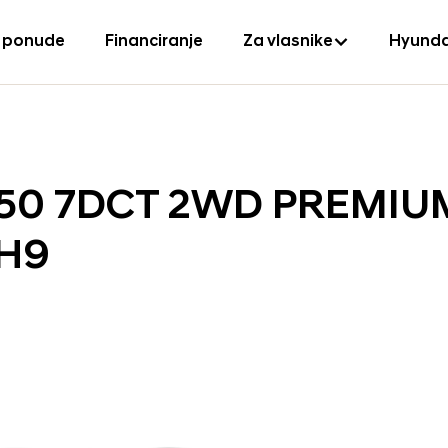
 ponude
Financiranje
Za vlasnike
Hyunda
 150 7DCT 2WD PREMIU
0H9