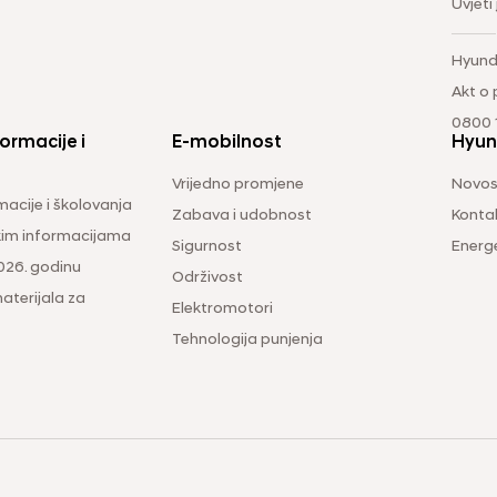
Uvjeti
Hyund
Akt o
0800 1
ormacije i
E-mobilnost
Hyun
Vrijedno promjene
Novos
macije i školovanja
Zabava i udobnost
Konta
čkim informacijama
Sigurnost
Energ
026. godinu
Održivost
aterijala za
Elektromotori
Tehnologija punjenja