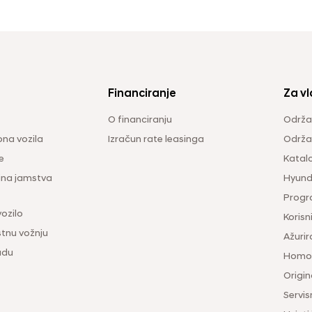
Financiranje
Za vl
O financiranju
Održa
na vozila
Izračun rate leasinga
Održav
e
Katal
ina jamstva
Hyunda
Progr
vozilo
Korisni
tnu vožnju
Ažurir
udu
Homol
Origina
Servis