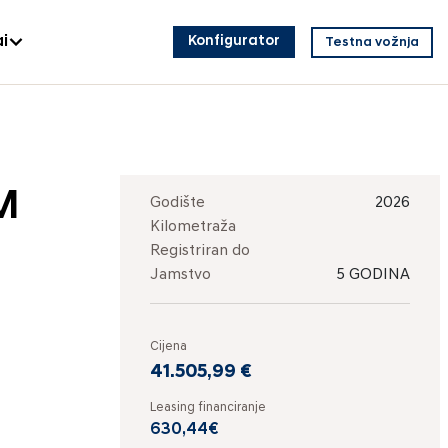
i
Konfigurator
Testna vožnja
M
Godište
2026
Kilometraža
Registriran do
Jamstvo
5 GODINA
Cijena
41.505,99 €
Leasing financiranje
630,44€