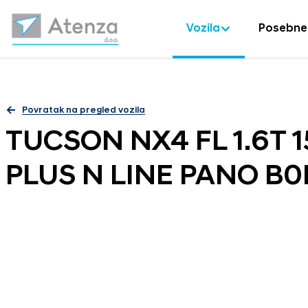
Vozila
Posebne
Povratak na pregled vozila
TUCSON NX4 FL 1.6T
PLUS N LINE PANO B