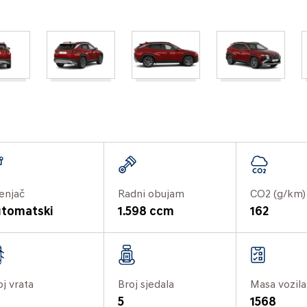
enjač
Radni obujam
CO2 (g/km)
tomatski
1.598 ccm
162
oj vrata
Broj sjedala
Masa vozila
5
1568