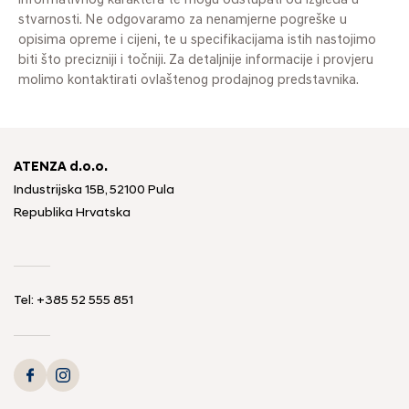
informativnog karaktera te mogu odstupati od izgleda u
stvarnosti. Ne odgovaramo za nenamjerne pogreške u
opisima opreme i cijeni, te u specifikacijama istih nastojimo
biti što precizniji i točniji. Za detaljnije informacije i provjeru
molimo kontaktirati ovlaštenog prodajnog predstavnika.
ATENZA d.o.o.
Industrijska 15B, 52100 Pula
Republika Hrvatska
Tel: +385 52 555 851