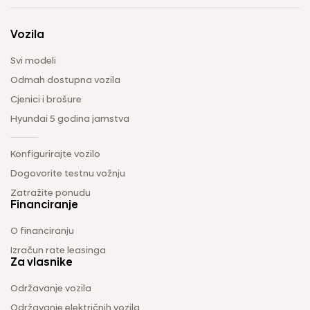
Vozila
Svi modeli
Odmah dostupna vozila
Cjenici i brošure
Hyundai 5 godina jamstva
Konfigurirajte vozilo
Dogovorite testnu vožnju
Zatražite ponudu
Financiranje
O financiranju
Izračun rate leasinga
Za vlasnike
Održavanje vozila
Održavanje električnih vozila