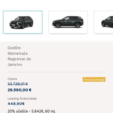
Godište
Kilometraža
Registriran do
Jamstvo
Cijena
Vruća ponuda
33.726,01 €
29.590,00 €
Leasing financiranje
448,90€
20% učešće - 5.842€, 60 mj.