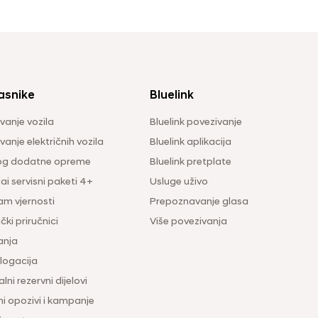
asnike
Bluelink
vanje vozila
Bluelink povezivanje
anje električnih vozila
Bluelink aplikacija
og dodatne opreme
Bluelink pretplate
i servisni paketi 4+
Usluge uživo
am vjernosti
Prepoznavanje glasa
čki priručnici
Više povezivanja
anja
ogacija
lni rezervni dijelovi
ni opozivi i kampanje