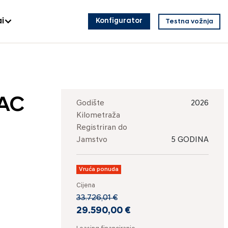
i
Konfigurator
Testna vožnja
 AC
Godište
2026
Kilometraža
Registriran do
Jamstvo
5 GODINA
Vruća ponuda
Cijena
33.726,01 €
29.590,00 €