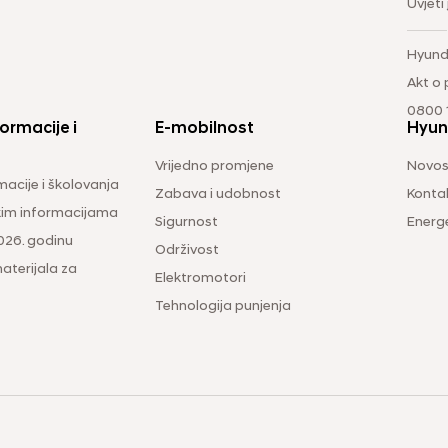
Uvjeti
Hyund
Akt o
0800 1
ormacije i
E-mobilnost
Hyun
Vrijedno promjene
Novos
macije i školovanja
Zabava i udobnost
Konta
čkim informacijama
Sigurnost
Energ
026. godinu
Održivost
aterijala za
Elektromotori
Tehnologija punjenja