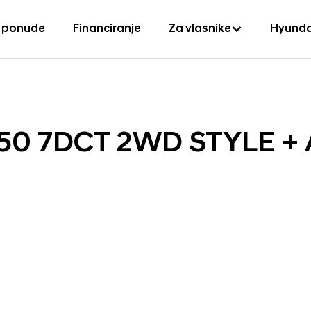
 ponude
Financiranje
Za vlasnike
Hyunda
150 7DCT 2WD STYLE +