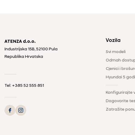
Vozila
ATENZA d.o.o.
Industrijska 15B, 52100 Pula
Svi modeli
Republika Hrvatska
Odmah dostup
Cjenici i brošur
Hyundai 5 god
Tel: +385 52 555 851
Konfigurirajte 
Dogovorite tes
Zatražite pon