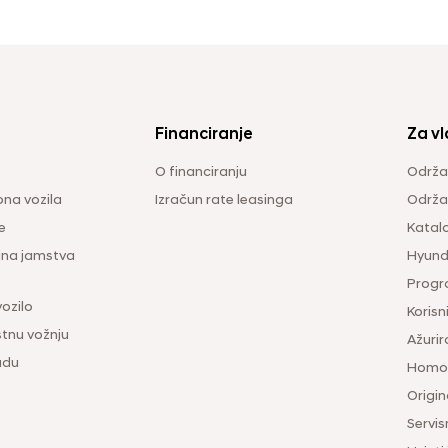
Financiranje
Za vl
O financiranju
Održa
na vozila
Izračun rate leasinga
Održav
e
Katal
ina jamstva
Hyunda
Progr
vozilo
Korisni
tnu vožnju
Ažurir
udu
Homol
Origina
Servis