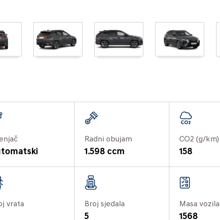
enjač
Radni obujam
CO2 (g/km)
tomatski
1.598 ccm
158
oj vrata
Broj sjedala
Masa vozila
5
1568