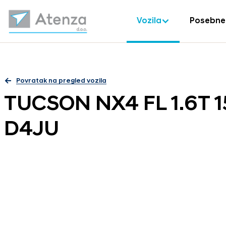
Vozila
Posebne
Povratak na pregled vozila
TUCSON NX4 FL 1.6T 
D4JU