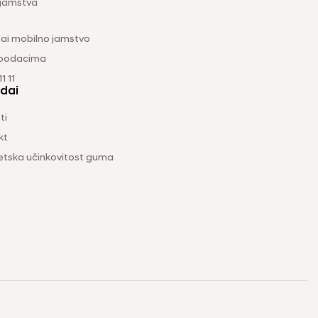
 jamstva
ai mobilno jamstvo
 podacima
1 11
dai
ti
kt
etska učinkovitost guma