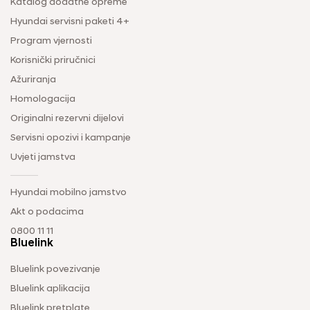
Katalog dodatne opreme
Hyundai servisni paketi 4+
Program vjernosti
Korisnički priručnici
Ažuriranja
Homologacija
Originalni rezervni dijelovi
Servisni opozivi i kampanje
Uvjeti jamstva
Hyundai mobilno jamstvo
Akt o podacima
0800 11 11
Bluelink
Bluelink povezivanje
Bluelink aplikacija
Bluelink pretplate