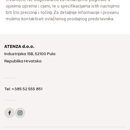
stvarnosti. Ne odgovaramo za nenamjerne pogreške u
opisima opreme i cijeni, te u specifikacijama istih nastojimo
biti što precizniji i točniji. Za detaljnije informacije i provjeru
molimo kontaktirati ovlaštenog prodajnog predstavnika.
ATENZA d.o.o.
Industrijska 15B, 52100 Pula
Republika Hrvatska
Tel: +385 52 555 851