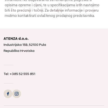
stvarnosti. Ne odgovaramo za nenamjerne pogreške u
opisima opreme i cijeni, te u specifikacijama istih nastojimo
biti što precizniji i točniji. Za detaljnije informacije i provjeru
molimo kontaktirati ovlaštenog prodajnog predstavnika.
ATENZA d.o.o.
Industrijska 15B, 52100 Pula
Republika Hrvatska
Tel: +385 52 555 851