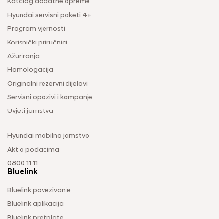
Katalog dodatne opreme
Hyundai servisni paketi 4+
Program vjernosti
Korisnički priručnici
Ažuriranja
Homologacija
Originalni rezervni dijelovi
Servisni opozivi i kampanje
Uvjeti jamstva
Hyundai mobilno jamstvo
Akt o podacima
0800 11 11
Bluelink
Bluelink povezivanje
Bluelink aplikacija
Bluelink pretplate