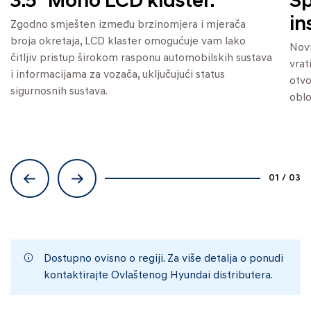
3.5’’ Mono LCD klaster.
Sp
in
Zgodno smješten između brzinomjera i mjerača
broja okretaja, LCD klaster omogućuje vam lako
Novi
čitljiv pristup širokom rasponu automobilskih sustava
vrat
i informacijama za vozača, uključujući status
otvo
sigurnosnih sustava.
oblo
01
/
03
Dostupno ovisno o regiji. Za više detalja o ponudi
kontaktirajte Ovlaštenog Hyundai distributera.