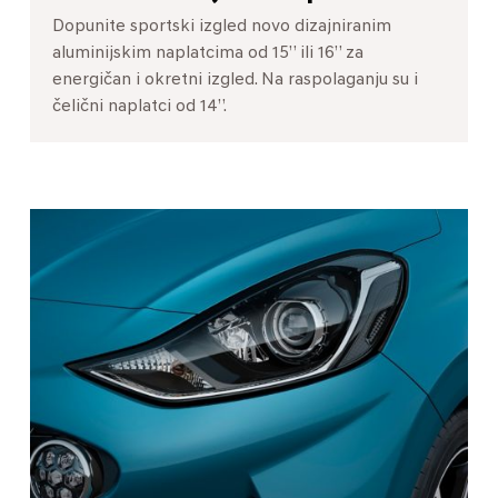
Dopunite sportski izgled novo dizajniranim
aluminijskim naplatcima od 15” ili 16” za
energičan i okretni izgled. Na raspolaganju su i
čelični naplatci od 14”.