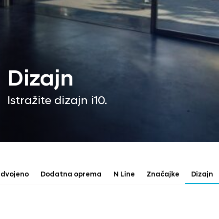
Dizajn
Istražite dizajn i10.
zdvojeno
Dodatna oprema
N Line
Značajke
Dizajn