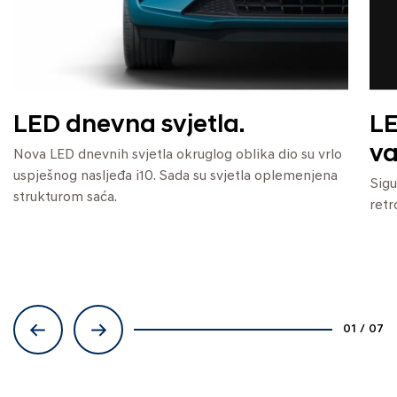
LED dnevna svjetla.
LE
va
Nova LED dnevnih svjetla okruglog oblika dio su vrlo
uspješnog nasljeđa i10. Sada su svjetla oplemenjena
Sigu
strukturom saća.
retr
01
/
07