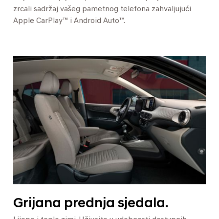
zrcali sadržaj vašeg pametnog telefona zahvaljujući
Apple CarPlay™ i Android Auto™.
Grijana prednja sjedala.