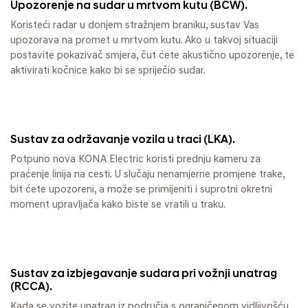
Upozorenje na sudar u mrtvom kutu (BCW).
Koristeći radar u donjem stražnjem braniku, sustav Vas
upozorava na promet u mrtvom kutu. Ako u takvoj situaciji
postavite pokazivač smjera, čut ćete akustično upozorenje, te
aktivirati kočnice kako bi se spriječio sudar.
Sustav za održavanje vozila u traci (LKA).
Potpuno nova KONA Electric koristi prednju kameru za
praćenje linija na cesti. U slučaju nenamjerne promjene trake,
bit ćete upozoreni, a može se primijeniti i suprotni okretni
moment upravljača kako biste se vratili u traku.
Sustav za izbjegavanje sudara pri vožnji unatrag
(RCCA).
Kada se vozite unatrag iz područja s ograničenom vidljivošću,