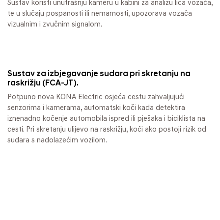
Sustav koristi unutrašnju kameru u kabini za analizu lica vozača,
te u slučaju pospanosti ili nemarnosti, upozorava vozača
vizualnim i zvučnim signalom.
Sustav za izbjegavanje sudara pri skretanju na
raskrižju (FCA-JT).
Potpuno nova KONA Electric osjeća cestu zahvaljujući
senzorima i kamerama, automatski koči kada detektira
iznenadno kočenje automobila ispred ili pješaka i biciklista na
cesti. Pri skretanju ulijevo na raskrižju, koči ako postoji rizik od
sudara s nadolazećim vozilom.